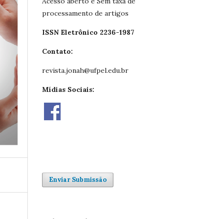
Acesso aberto e Sem taxa de
processamento de artigos
ISSN Eletrônico 2236-1987
Contato:
revista.jonah@ufpel.edu.br
Mídias Sociais:
Enviar Submissão