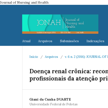
Journal of Nursing and Health
Atual
Arquivos
Submissões
Indexações
Início
/
Arquivos
/
v. 6 n. 2 (2016): JOURNAL
Doença renal crônica: reco
profissionais da atenção pr
Giani da Cunha DUARTE
Universidade Federal de Pelotas