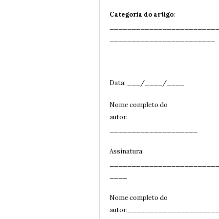
Categoria do artigo
:
________________________
__
______________________
Data: ___/____/____
Nome completo do
autor:____________________
____________________
Assinatura:
________________________
__
__
Nome completo do
autor:____________________