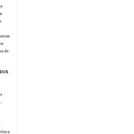
os
am
m
essoas
os
sa de
 DOS
 e
,
a
rítica