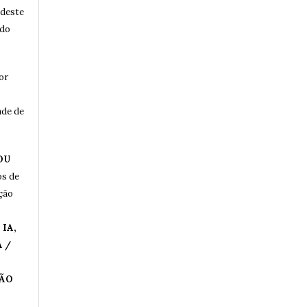
 deste
 do
or
ade de
OU
os de
ução
IA,
 /
ÇÃO