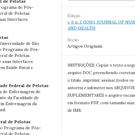
l de Pelotas
Programa de Pós-
al de Pelotas.
Edição
uas Interfaces
v. 6 n. 2 (2016): JOURNAL OF NU
AND HEALTH
otas
Seção
niversidade de São
Artigos Originais
do Programa de Pós-
al de Pelotas.
 suas Interfaces
INSTRUÇÕES: Copiar o texto a seg
em Saúde Rural e
arquivo DOC, preenchendo correta
o título, imprimir, assinar (todos os
ade Federal de Pelotas
autores) e submeter nos ARQUIVOS
la de Enfermagem de
SUPLEMENTARES o arquivo escan
nte da Faculdade de
em formato PDF, com tamanho má
em Enfermagem da
sil.
de 1MB.
ral de Pelotas
lo Programa de Pós-
al de Pelotas.