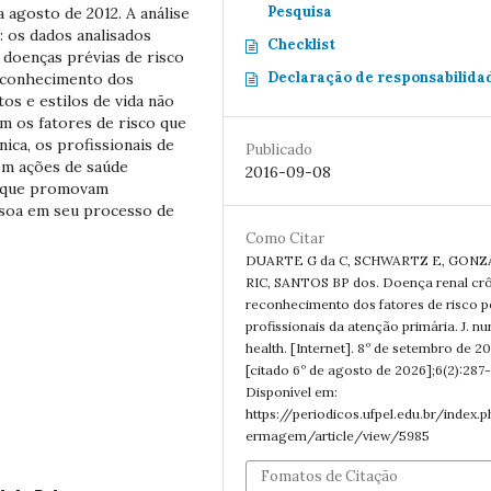
Pesquisa
 agosto de 2012. A análise
: os dados analisados
Checklist
 doenças prévias de risco
Declaração de responsabilida
reconhecimento dos
tos e estilos de vida não
m os fatores de risco que
ica, os profissionais de
Publicado
em ações de saúde
2016-09-08
ão que promovam
ssoa em seu processo de
Como Citar
DUARTE G da C, SCHWARTZ E, GON
RIC, SANTOS BP dos. Doença renal crô
reconhecimento dos fatores de risco p
profissionais da atenção primária. J. nu
health. [Internet]. 8º de setembro de 20
[citado 6º de agosto de 2026];6(2):287-
Disponível em:
https://periodicos.ufpel.edu.br/index.
ermagem/article/view/5985
Fomatos de Citação