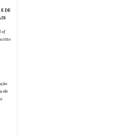
 E DE
AIS
 of
crito
ação
a ele
de