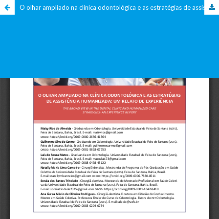
O olhar ampliado na clínica odontológica e as estratégias de assistência humanizada: um relato de experiência