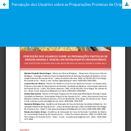
Percepção dos Usuários sobre as Preparações Proteicas de Origem Animal e Vegetal em Restaurantes Universitários