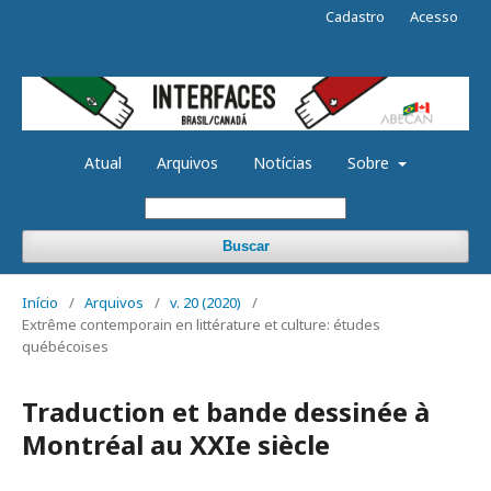
Cadastro
Acesso
Atual
Arquivos
Notícias
Sobre
Buscar
Início
/
Arquivos
/
v. 20 (2020)
/
Extrême contemporain en littérature et culture: études
québécoises
Traduction et bande dessinée à
Montréal au XXIe siècle