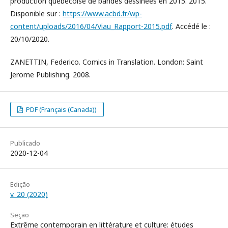
production québécoise de bandes dessinées en 2015. 2015.
Disponible sur :
https://www.acbd.fr/wp-
content/uploads/2016/04/Viau_Rapport-2015.pdf
. Accédé le :
20/10/2020.
ZANETTIN, Federico. Comics in Translation. London: Saint
Jerome Publishing. 2008.
PDF (Français (Canada))
Publicado
2020-12-04
Edição
v. 20 (2020)
Seção
Extrême contemporain en littérature et culture: études