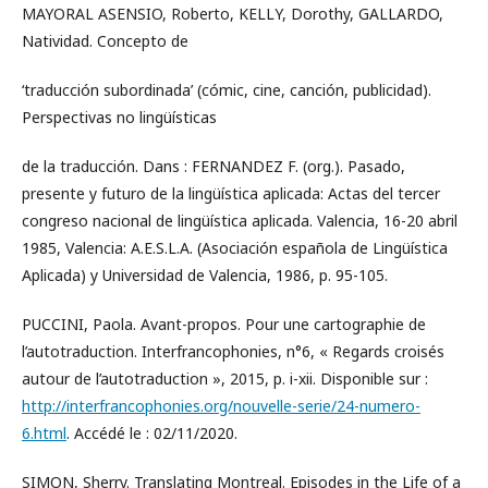
MAYORAL ASENSIO, Roberto, KELLY, Dorothy, GALLARDO,
Natividad. Concepto de
‘traducción subordinada’ (cómic, cine, canción, publicidad).
Perspectivas no lingüísticas
de la traducción. Dans : FERNANDEZ F. (org.). Pasado,
presente y futuro de la lingüística aplicada: Actas del tercer
congreso nacional de lingüística aplicada. Valencia, 16-20 abril
1985, Valencia: A.E.S.L.A. (Asociación española de Lingüística
Aplicada) y Universidad de Valencia, 1986, p. 95-105.
PUCCINI, Paola. Avant-propos. Pour une cartographie de
l’autotraduction. Interfrancophonies, n°6, « Regards croisés
autour de l’autotraduction », 2015, p. i-xii. Disponible sur :
http://interfrancophonies.org/nouvelle-serie/24-numero-
6.html
. Accédé le : 02/11/2020.
SIMON, Sherry. Translating Montreal. Episodes in the Life of a