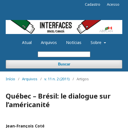
Cadastro
Acesso
Atual
Arquivos
Notícias
Sobre
Buscar
Início
/
Arquivos
/
v. 11 n. 2 (2011)
/
Artigos
Québec – Brésil: le dialogue sur
l’américanité
Jean-François Coté