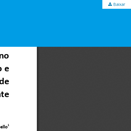
Baixar