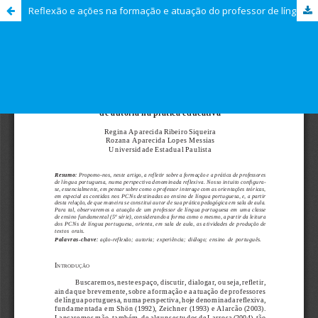
Reflexão e ações na formação e atuação do professor de língua portuguesa