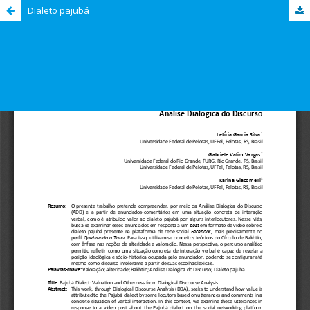
Dialeto pajubá