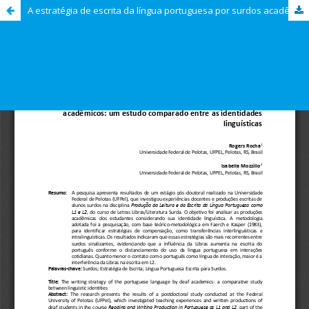
A estratégia de escrita da língua portuguesa por surdos acadêmicos