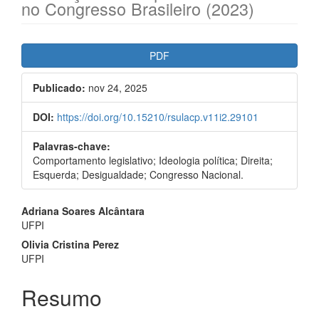
no Congresso Brasileiro (2023)
##plugins.themes.bootstrap3.ar
PDF
Publicado:
nov 24, 2025
DOI:
https://doi.org/10.15210/rsulacp.v11i2.29101
Palavras-chave:
Comportamento legislativo; Ideologia política; Direita;
Esquerda; Desigualdade; Congresso Nacional.
##plugins.themes.bootstrap3.a
Adriana Soares Alcântara
UFPI
Olivia Cristina Perez
UFPI
Resumo