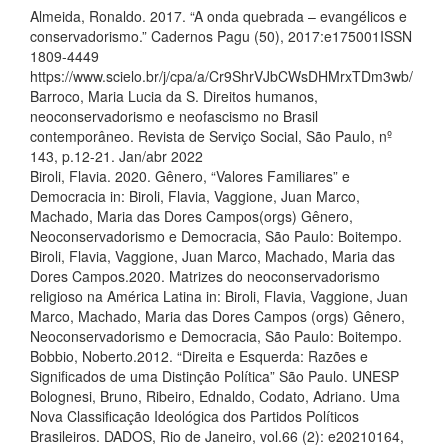
Almeida, Ronaldo. 2017. “A onda quebrada – evangélicos e
conservadorismo.” Cadernos Pagu (50), 2017:e175001ISSN
1809-4449
https://www.scielo.br/j/cpa/a/Cr9ShrVJbCWsDHMrxTDm3wb/
Barroco, Maria Lucia da S. Direitos humanos,
neoconservadorismo e neofascismo no Brasil
contemporâneo. Revista de Serviço Social, São Paulo, nº
143, p.12-21. Jan/abr 2022
Biroli, Flavia. 2020. Gênero, “Valores Familiares” e
Democracia in: Biroli, Flavia, Vaggione, Juan Marco,
Machado, Maria das Dores Campos(orgs) Gênero,
Neoconservadorismo e Democracia, São Paulo: Boitempo.
Biroli, Flavia, Vaggione, Juan Marco, Machado, Maria das
Dores Campos.2020. Matrizes do neoconservadorismo
religioso na América Latina in: Biroli, Flavia, Vaggione, Juan
Marco, Machado, Maria das Dores Campos (orgs) Gênero,
Neoconservadorismo e Democracia, São Paulo: Boitempo.
Bobbio, Noberto.2012. “Direita e Esquerda: Razões e
Significados de uma Distinção Política” São Paulo. UNESP
Bolognesi, Bruno, Ribeiro, Ednaldo, Codato, Adriano. Uma
Nova Classificação Ideológica dos Partidos Políticos
Brasileiros. DADOS, Rio de Janeiro, vol.66 (2): e20210164,