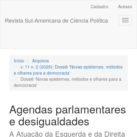
##plugins.themes.bootstrap3.accessible_menu.label##
Cadastro
Acesso
##plugins.themes.bootstrap3.accessible_menu.main_navigation
##plugins.themes.bootstrap3.accessible_menu.main_content##
Revista Sul-Americana de Ciência Política
Toggl
##plugins.themes.bootstrap3.accessible_menu.sidebar##
naviga
Início
Arquivos
v. 11 n. 2 (2025): Dossiê 'Novas epistemes, métodos
e olhares para a democracia'
Dossiê 'Novas epistemes, métodos e olhares para a
democracia'
Agendas parlamentares
e desigualdades
A Atuação da Esquerda e da Direita