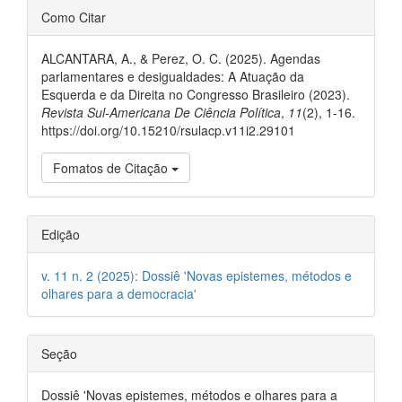
##plugins.themes.bootstrap3.ar
Como Citar
ALCANTARA, A., & Perez, O. C. (2025). Agendas
parlamentares e desigualdades: A Atuação da
Esquerda e da Direita no Congresso Brasileiro (2023).
Revista Sul-Americana De Ciência Política
,
11
(2), 1-16.
https://doi.org/10.15210/rsulacp.v11i2.29101
Fomatos de Citação
Edição
v. 11 n. 2 (2025): Dossiê 'Novas epistemes, métodos e
olhares para a democracia'
Seção
Dossiê 'Novas epistemes, métodos e olhares para a