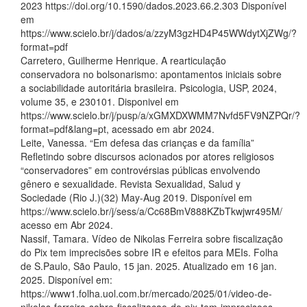
2023 https://doi.org/10.1590/dados.2023.66.2.303 Disponível
em
https://www.scielo.br/j/dados/a/zzyM3gzHD4P45WWdytXjZWg/?
format=pdf
Carretero, Guilherme Henrique. A rearticulação
conservadora no bolsonarismo: apontamentos iniciais sobre
a sociabilidade autoritária brasileira. Psicologia, USP, 2024,
volume 35, e 230101. Disponivel em
https://www.scielo.br/j/pusp/a/xGMXDXWMM7Nvfd5FV9NZPQr/?
format=pdf&lang=pt, acessado em abr 2024.
Leite, Vanessa. “Em defesa das crianças e da família”
Refletindo sobre discursos acionados por atores religiosos
“conservadores” em controvérsias públicas envolvendo
gênero e sexualidade. Revista Sexualidad, Salud y
Sociedade (Rio J.)(32) May-Aug 2019. Disponível em
https://www.scielo.br/j/sess/a/Cc68BmV888KZbTkwjwr495M/
acesso em Abr 2024.
Nassif, Tamara. Vídeo de Nikolas Ferreira sobre fiscalização
do Pix tem imprecisões sobre IR e efeitos para MEIs. Folha
de S.Paulo, São Paulo, 15 jan. 2025. Atualizado em 16 jan.
2025. Disponível em:
https://www1.folha.uol.com.br/mercado/2025/01/video-de-
nikolas-ferreira-sobre-fiscalizacao-do-pix-tem-imprecisoes-