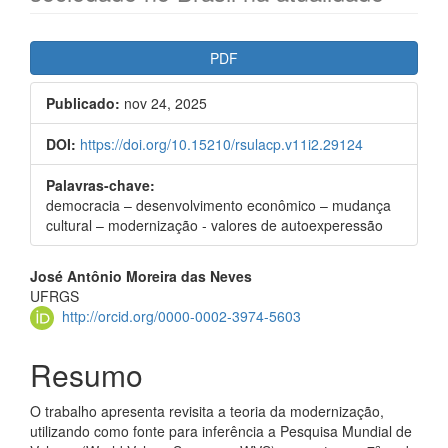
##plugins.themes.bootstrap3.ar
PDF
Publicado:
nov 24, 2025
DOI:
https://doi.org/10.15210/rsulacp.v11i2.29124
Palavras-chave:
democracia – desenvolvimento econômico – mudança
cultural – modernização - valores de autoexperessão
##plugins.themes.bootstrap3.a
José Antônio Moreira das Neves
UFRGS
http://orcid.org/0000-0002-3974-5603
Resumo
O trabalho apresenta revisita a teoria da modernização,
utilizando como fonte para inferência a Pesquisa Mundial de
a