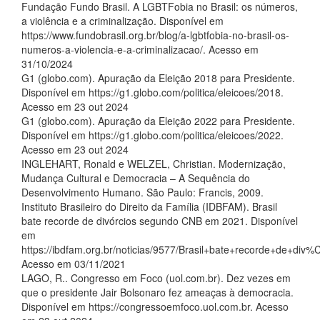
Fundação Fundo Brasil. A LGBTFobia no Brasil: os números,
a violência e a criminalização. Disponível em
https://www.fundobrasil.org.br/blog/a-lgbtfobia-no-brasil-os-
numeros-a-violencia-e-a-criminalizacao/. Acesso em
31/10/2024
G1 (globo.com). Apuração da Eleição 2018 para Presidente.
Disponível em https://g1.globo.com/politica/eleicoes/2018.
Acesso em 23 out 2024
G1 (globo.com). Apuração da Eleição 2022 para Presidente.
Disponível em https://g1.globo.com/politica/eleicoes/2022.
Acesso em 23 out 2024
INGLEHART, Ronald e WELZEL, Christian. Modernização,
Mudança Cultural e Democracia – A Sequência do
Desenvolvimento Humano. São Paulo: Francis, 2009.
Instituto Brasileiro do Direito da Família (IDBFAM). Brasil
bate recorde de divórcios segundo CNB em 2021. Disponível
em
https://ibdfam.org.br/noticias/9577/Brasil+bate+recorde+de
Acesso em 03/11/2021
LAGO, R.. Congresso em Foco (uol.com.br). Dez vezes em
que o presidente Jair Bolsonaro fez ameaças à democracia.
Disponível em https://congressoemfoco.uol.com.br. Acesso