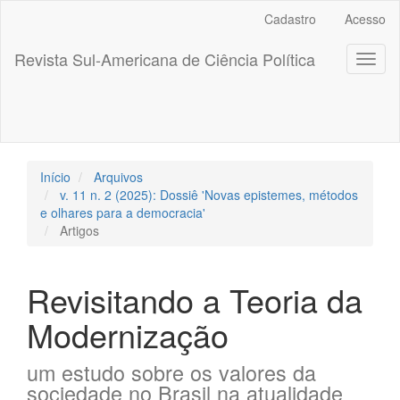
##plugins.themes.bootstrap3.accessible_menu.label##
Cadastro
Acesso
##plugins.themes.bootstrap3.accessible_menu.main_navigation
##plugins.themes.bootstrap3.accessible_menu.main_content##
Revista Sul-Americana de Ciência Política
Toggl
##plugins.themes.bootstrap3.accessible_menu.sidebar##
naviga
Início
Arquivos
v. 11 n. 2 (2025): Dossiê 'Novas epistemes, métodos
e olhares para a democracia'
Artigos
Revisitando a Teoria da
Modernização
um estudo sobre os valores da
sociedade no Brasil na atualidade