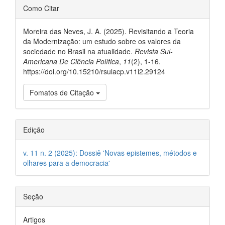
##plugins.themes.bootstrap3.ar
Como Citar
Moreira das Neves, J. A. (2025). Revisitando a Teoria
da Modernização: um estudo sobre os valores da
sociedade no Brasil na atualidade.
Revista Sul-
Americana De Ciência Política
,
11
(2), 1-16.
https://doi.org/10.15210/rsulacp.v11i2.29124
Fomatos de Citação
Edição
v. 11 n. 2 (2025): Dossiê 'Novas epistemes, métodos e
olhares para a democracia'
Seção
Artigos