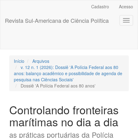
##plugins.themes.bootstrap3.accessible_menu.label##
Cadastro
Acesso
##plugins.themes.bootstrap3.accessible_menu.main_navigation
##plugins.themes.bootstrap3.accessible_menu.main_content##
Revista Sul-Americana de Ciência Política
Toggl
##plugins.themes.bootstrap3.accessible_menu.sidebar##
naviga
Início
Arquivos
v. 12 n. 1 (2026): Dossiê 'A Polícia Federal aos 80
anos: balanço acadêmico e possibilidade de agenda de
pesquisa nas Ciências Sociais'
Dossiê 'A Polícia Federal aos 80 anos'
Controlando fronteiras
marítimas no dia a dia
as práticas portuárias da Polícia