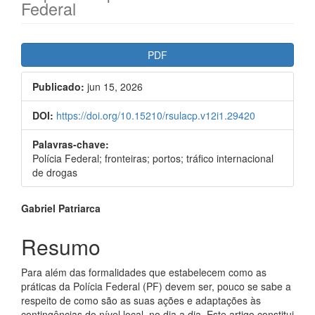
Federal
##plugins.themes.bootstrap3.ar
PDF
Publicado:
jun 15, 2026
DOI:
https://doi.org/10.15210/rsulacp.v12i1.29420
Palavras-chave:
Polícia Federal; fronteiras; portos; tráfico internacional
de drogas
##plugins.themes.bootstrap3.a
Gabriel Patriarca
Resumo
Para além das formalidades que estabelecem como as
práticas da Polícia Federal (PF) devem ser, pouco se sabe a
respeito de como são as suas ações e adaptações às
contingências do nível local, no dia a dia. Este artigo constitui