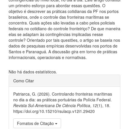
um primeiro esforço para abordar essas questões. O
objetivo é descrever as práticas cotidianas da PF nos portos
brasileiros, onde o controle das fronteiras marítimas se
concentra. Quais ações são levadas a cabo pelos policiais
federais no cotidiano do controle fronteiriço? De que maneira
elas se adaptam às contingências implicadas nesse
controle? Orientado por tais questões, o artigo se baseia nos
dados de pesquisas empíricas desenvolvidas nos portos de
Santos e Paranaguá. A discussão gira em torno de práticas
informacionais, operacionais e normativas.
Downloads
Não há dados estatísticos.
##plugins.themes.bootstrap3.ar
Como Citar
Patriarca, G. (2026). Controlando fronteiras marítimas
no dia a dia: as práticas portuárias da Polícia Federal.
Revista Sul-Americana De Ciência Política
,
12
(1), 18.
https://doi.org/10.15210/rsulacp.v12i1.29420
Fomatos de Citação