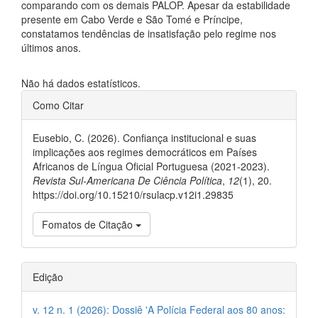
comparando com os demais PALOP. Apesar da estabilidade
presente em Cabo Verde e São Tomé e Príncipe,
constatamos tendências de insatisfação pelo regime nos
últimos anos.
Downloads
Não há dados estatísticos.
##plugins.themes.bootstrap3.ar
Como Citar
Eusebio, C. (2026). Confiança institucional e suas
implicações aos regimes democráticos em Países
Africanos de Língua Oficial Portuguesa (2021-2023).
Revista Sul-Americana De Ciência Política
,
12
(1), 20.
https://doi.org/10.15210/rsulacp.v12i1.29835
Fomatos de Citação
Edição
v. 12 n. 1 (2026): Dossiê 'A Polícia Federal aos 80 anos: