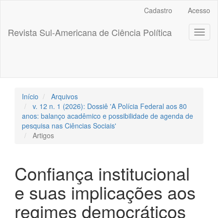
##plugins.themes.bootstrap3.accessible_menu.label##
Cadastro
Acesso
##plugins.themes.bootstrap3.accessible_menu.main_navigation
##plugins.themes.bootstrap3.accessible_menu.main_content##
Revista Sul-Americana de Ciência Política
Toggl
##plugins.themes.bootstrap3.accessible_menu.sidebar##
naviga
Início
Arquivos
v. 12 n. 1 (2026): Dossiê 'A Polícia Federal aos 80
anos: balanço acadêmico e possibilidade de agenda de
pesquisa nas Ciências Sociais'
Artigos
Confiança institucional
e suas implicações aos
regimes democráticos