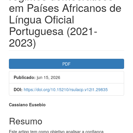
em Países Africanos de
Língua Oficial
Portuguesa (2021-
2023)
##plugins.themes.bootstrap3.ar
PDF
Publicado:
jun 15, 2026
DOI:
https://doi.org/10.15210/rsulacp.v12i1.29835
##plugins.themes.bootstrap3.a
Cassiano Eusebio
Resumo
Este artigo tem como objetivo analisar a confiança