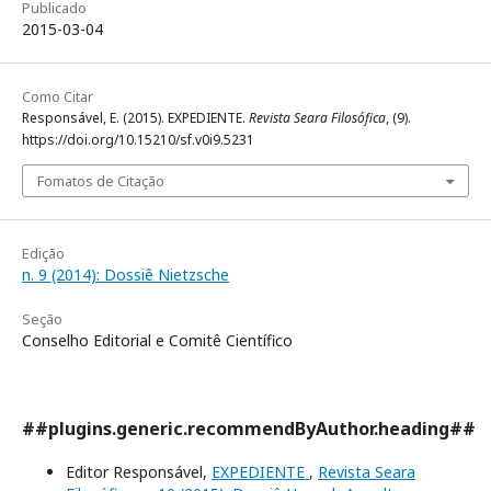
Publicado
2015-03-04
Como Citar
Responsável, E. (2015). EXPEDIENTE.
Revista Seara Filosófica
, (9).
https://doi.org/10.15210/sf.v0i9.5231
Fomatos de Citação
Edição
n. 9 (2014): Dossiê Nietzsche
Seção
Conselho Editorial e Comitê Científico
##plugins.generic.recommendByAuthor.heading##
Editor Responsável,
EXPEDIENTE
,
Revista Seara