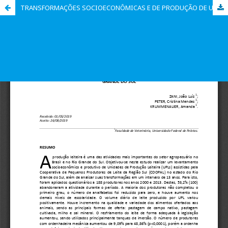
TRANSFORMAÇÕES SOCIOECONÔMICAS E DE PRODUÇÃO DE UNIDADES DE PRODUÇÃO LEITEIRA (UPLS) DE UMA COOPERATIVA NA REGIÃO SUL DO RIO GRANDE DO SUL