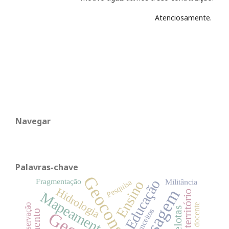
Atenciosamente.
Navegar
Palavras-chave
Fragmentação
Educação
Pesquisa
Militância
Ensino
Hidrologia
Paisagem
Uso do território
Mapeamento
conservação
Pelotas
Conceitos