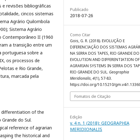
e revisões bibliográficas
Publicado
totalidade, cincos sistemas
2018-07-26
stema Agrário Quilombola
900); Sistema Agrário
Como Citar
o Contemporâneo II (1960
Gois, G. R. (2018). EVOLUÇÃO E
aram a transição entre um
DIFERENCIAÇÃO DOS SISTEMAS AGRÁ
ia portuguesa sobre a
NA SERRA DOS TAPES, RIO GRANDE DO 
EVOLUTION AND DIFFERENTIATION OF
XIX, os processos de
AGRARIAN SYSTEMS IN SERRA DOS TAP
Pelotas e Rio Grande,
RIO GRANDE DO SUL.
Geographia
tura, marcada pela
Meridionalis
,
4
(1), 57-83.
https://doi.org/10.15210/gm.v4i1.1336
Fomatos de Citação
differentiation of the
Edição
o Grande do Sul.
v. 4 n. 1 (2018): GEOGRAPHIA
ical reference of agrarian
MERIDIONALIS
sping the historical and