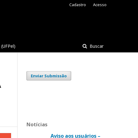
Cadastro
Acesso
(UFPel)
Buscar
Enviar Submissão
A
Notícias
Aviso aos usuários –