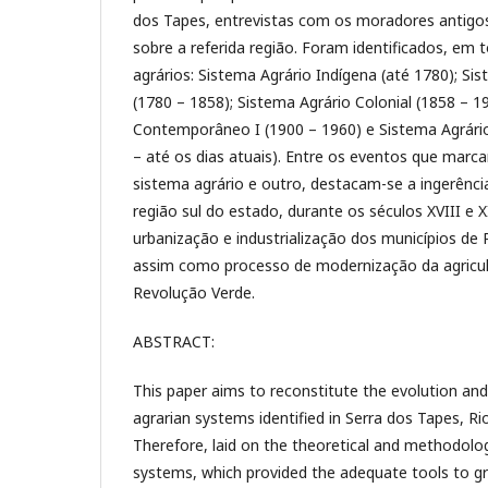
dos Tapes, entrevistas com os moradores antigos 
sobre a referida região. Foram identificados, em 
agrários: Sistema Agrário Indígena (até 1780); Si
(1780 – 1858); Sistema Agrário Colonial (1858 – 1
Contemporâneo I (1900 – 1960) e Sistema Agrári
– até os dias atuais). Entre os eventos que marc
sistema agrário e outro, destacam-se a ingerênc
região sul do estado, durante os séculos XVIII e 
urbanização e industrialização dos municípios de 
assim como processo de modernização da agricul
Revolução Verde.
ABSTRACT:
This paper aims to reconstitute the evolution and 
agrarian systems identified in Serra dos Tapes, Ri
Therefore, laid on the theoretical and methodolog
systems, which provided the adequate tools to gra