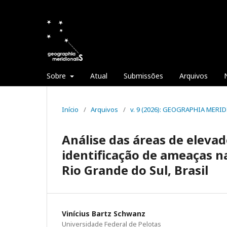
Sobre
Atual
Submissões
Arquivos
Início
/
Arquivos
/
v. 9 (2026): GEOGRAPHIA MERID
Análise das áreas de elevad
identificação de ameaças n
Rio Grande do Sul, Brasil
Vinícius Bartz Schwanz
Universidade Federal de Pelotas