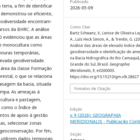
Publicado
terra, a fim de identificar
2026-05-09
 demonstrou-se eficiente,
eodiversidade encontram-
Como Citar
cursos da BHRC. A análise
Bartz Schwanz, V., Lenise de Oliveira L
0 evidenciou que as áreas
A., Luís Heck Simon, A., & Trentin, G. (20
 de monocultura como
Análise das áreas de elevado índice d
geodiversidade e identificação de am
vouras temporárias,
na Bacia Hidrográfica do Rio Camaquã,
levada geodiversidade.
Grande do Sul, Brasil.
Geographia
 área da classe Formação
Meridionalis
,
9
, e0260003.
restal, o que se relaciona
https://doi.org/10.15210/gm.v9i.28627
aisagem da bacia, situada
Fomatos de Citação
Pampa. As ameaças à
icultura e pastagem,
s como o Índice de
Edição
ntos de apoio à gestão
v. 9 (2026): GEOGRAPHIA
MERIDIONALIS - Publicação Cont
ças, selecionar zonas
 geoconservação. Por fim,
Seção
 utilizem dados temporais