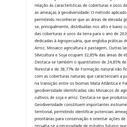
relação às características de coberturas e usos da 
as ameaças à geodiversidade. O método aplicado
permitindo reconhecer que as áreas de elevada g
se, principalmente, distribuídas nos alto e baixo 
das coberturas e usos da terra para o ano de 202
dedicadas à Agropecuária, que engloba práticas
Arroz, Mosaico agricultura e pastagem, Outras la
Silvicultura e Soja ocupam 32,85% das áreas de e
Destaca-se também o quantitativo de 24,85% de
florestal e de 38,77% de Formação natural não flo
com as coberturas naturais que caracterizam a p
na transição entre os biomas Mata Atlântica e 
geodiversidade identificadas são Mosaicos de agr
cultivos de soja e arroz. Destaca-se que produto
Geodiversidade constituem importantes instrume
territorial, permitindo identificar potenciais amea
prioritárias para conservação e orientar ações de
ressalta-se a necessidade de estudos futuros que