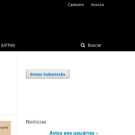
Cadastro
Acesso
(UFPel)
Buscar
Enviar Submissão
Notícias
Aviso aos usuários –