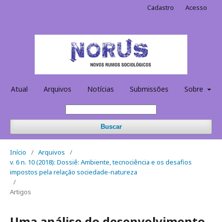
Cadastro
Acesso
Atual
Arquivos
Notícias
Submissões
Sobre
Buscar
Início
/
Arquivos
/
v. 6 n. 10 (2018): Dossiê: Ambiente, tecnociência e os desafios
impostos pela relação sociedade-natureza
/
Artigos
Uma análise do desenvolvimento