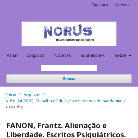
Cadastro
Acesso
Atual
Arquivos
Notícias
Submissões
Sobre
Buscar
Início
/
Arquivos
/
v. 8 n. 14 (2020): Trabalho e Educação em tempos de pandemia
/
Resenha
FANON, Frantz. Alienação e
Liberdade. Escritos Psiquiátricos.