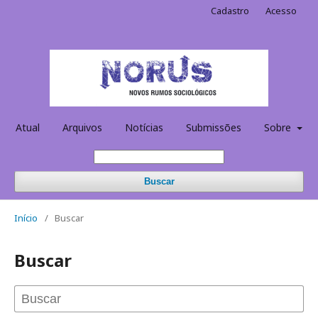
Cadastro
Acesso
Atual
Arquivos
Notícias
Submissões
Sobre
Buscar
Início
/
Buscar
Buscar