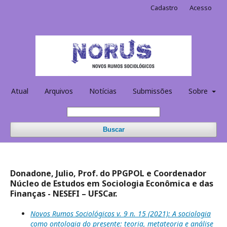
Cadastro
Acesso
Atual
Arquivos
Notícias
Submissões
Sobre
Buscar
Donadone, Julio, Prof. do PPGPOL e Coordenador
Núcleo de Estudos em Sociologia Econômica e das
Finanças - NESEFI – UFSCar.
Novos Rumos Sociológicos v. 9 n. 15 (2021): A sociologia
como ontologia do presente: teoria, metateoria e análise