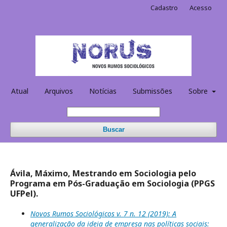
Cadastro
Acesso
Atual
Arquivos
Notícias
Submissões
Sobre
Buscar
Ávila, Máximo, Mestrando em Sociologia pelo
Programa em Pós-Graduação em Sociologia (PPGS
UFPel).
Novos Rumos Sociológicos v. 7 n. 12 (2019): A
generalização da ideia de empresa nas políticas sociais: