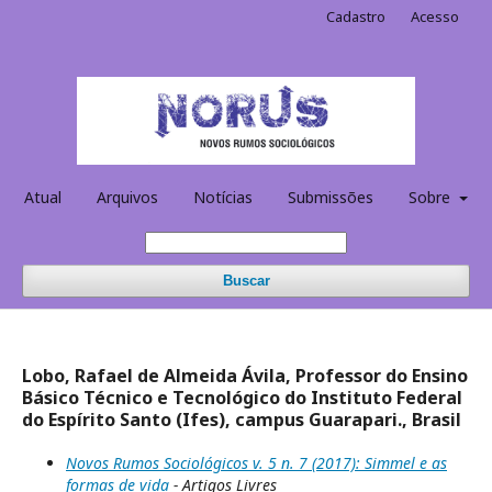
Cadastro
Acesso
Atual
Arquivos
Notícias
Submissões
Sobre
Buscar
Lobo, Rafael de Almeida Ávila, Professor do Ensino
Básico Técnico e Tecnológico do Instituto Federal
do Espírito Santo (Ifes), campus Guarapari., Brasil
Novos Rumos Sociológicos v. 5 n. 7 (2017): Simmel e as
formas de vida
- Artigos Livres