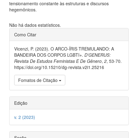
tensionamento constante às estruturas e discursos
hegemônicos.
Downloads
Não há dados estatísticos.
##plugins.themes.bootstrap3.ar
Como Citar
Vicenzi, P. (2023). O ARCO-ÍRIS TREMULANDO: A
BANDEIRA DOS CORPOS LGBTI+.
D’GENERUS:
Revista De Estudos Feministas E De Gênero
,
2
, 53-70.
https://doi.org/10.15210/dg-revista.v2i1.25216
Fomatos de Citação
Edição
v. 2 (2023)
Seção