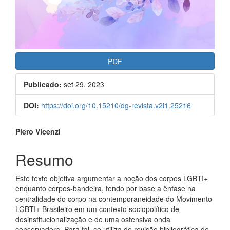
PDF
Publicado:
set 29, 2023
DOI:
https://doi.org/10.15210/dg-revista.v2i1.25216
##plugins.themes.bootstrap3.a
Piero Vicenzi
Resumo
Este texto objetiva argumentar a noção dos corpos LGBTI+
enquanto corpos-bandeira, tendo por base a ênfase na
centralidade do corpo na contemporaneidade do Movimento
LGBTI+ Brasileiro em um contexto sociopolítico de
desinstitucionalização e de uma ostensiva onda
conservadora. Para tal, se utiliza de revisão bibliográfica de