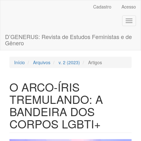
##plugins.themes.bootstrap3.accessible_menu.label##
Cadastro
Acesso
##plugins.themes.bootstrap3.accessible_menu.main_navigation
##plugins.themes.bootstrap3.accessible_menu.main_content##
Toggl
##plugins.themes.bootstrap3.accessible_menu.sidebar##
naviga
D’GENERUS: Revista de Estudos Feministas e de
Gênero
Início
Arquivos
v. 2 (2023)
Artigos
O ARCO-ÍRIS
TREMULANDO: A
BANDEIRA DOS
CORPOS LGBTI+