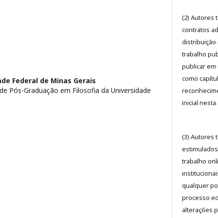
(2) Autores 
contratos a
distribuição
trabalho pub
publicar em 
como capítul
ade Federal de Minas Gerais
e Pós-Graduação em Filosofia da Universidade
reconhecime
inicial nesta
(3) Autores
estimulados 
trabalho onl
instituciona
qualquer po
processo edi
alterações 