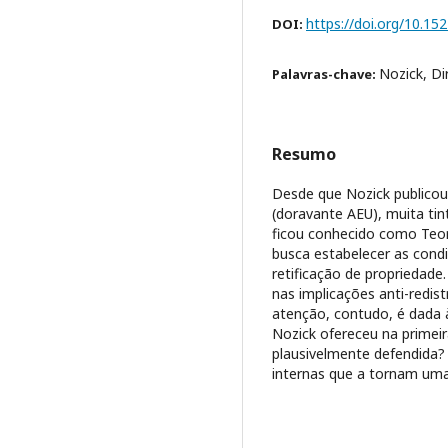
https://doi.org/10.15
DOI:
Nozick, Di
Palavras-chave:
Resumo
Desde que Nozick publicou,
(doravante AEU), muita tin
ficou conhecido como Teori
busca estabelecer as condiç
retificação de propriedade
nas implicações anti-redis
atenção, contudo, é dada à 
Nozick ofereceu na primeira
plausivelmente defendida?
internas que a tornam uma 