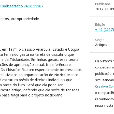
Publicado
210/dissertatio.v46i0.11167
2017-11-09
reitos, Autopropriedade.
Edição
v. 46 (2017)
Seção
Artigos
 em 1974, o clássico Anarquia, Estado e Utopia
ta tem sido gasta na tarefa de discutir o que
a da Titularidade. Em linhas gerais, essa teoria
(1) Autores 
ões de apropriação inicial, transferência e
concedem à r
. Os filósofos ficaram especialmente interessados
publicação, 
tributivistas da argumentação de Nozick. Menos
estrutura prévia de direitos individuais que
simultaneam
 parte do livro. Será que ela pode ser
Creative Co
 Neste artigo, defendo que ela sofre de tensões
o compartil
base frágil para o projeto nozickiano.
reconhecime
inicial nesta