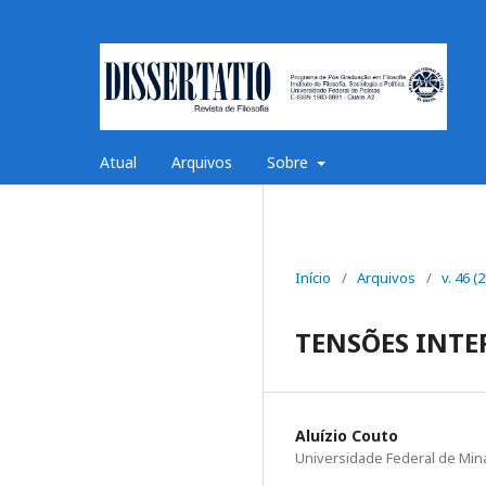
Atual
Arquivos
Sobre
Início
/
Arquivos
/
v. 46 (
TENSÕES INTE
Aluízio Couto
Universidade Federal de Min