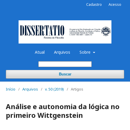
Cadastro
Acesso
Atual
Arquivos
Sobre
Buscar
Início
/
Arquivos
/
v. 50 (2019)
/
Artigos
Análise e autonomia da lógica no
primeiro Wittgenstein