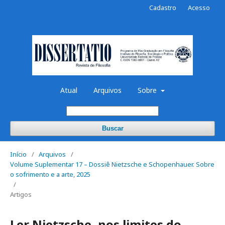
Cadastro
Acesso
Atual
Arquivos
Sobre
Buscar
Início
/
Arquivos
/
Volume Suplementar 17 – Dossiê Nietzsche e Schopenhauer. Sobre
o sofrimento e a arte, 2025
/
Artigos
Ler Nietzsche, nos limites do