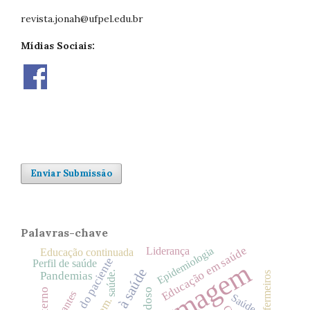
revista.jonah@ufpel.edu.br
Mídias Sociais:
Enviar Submissão
Palavras-chave
Educação em saúde
Epidemiologia
Liderança
Educação continuada
Segurança do paciente
Enfermagem
Perfil de saúde
Pandemias
saúde.
Idoso
Gestantes
Saúde