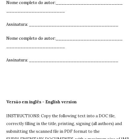
Nome completo do autor:________________________
_____________________
Assinatura: ______________________________
__
Nome completo do autor:________________________
_____________________
Assinatura: ______________________________
__
Versão em inglês - English version
INSTRUCTIONS: Copy the following text into a DOC file,
correctly filling in the title, printing, signing (all authors) and
submitting the scanned file in PDF format to the