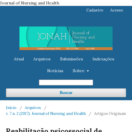
Journal of Nursing and Health
Cadastro
Acesso
Atual
Arquivos
Submissões
Indexações
Notícias
Sobre
Buscar
Início
/
Arquivos
/
v. 7 n. 2 (2017): Journal of Nursing and Health
/
Artigos Originais
Reabilitação psicossocial de