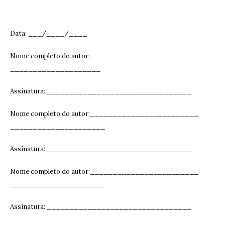
Data: ___/____/____
Nome completo do autor:________________________
____________________
Assinatura: ______________________________
__
Nome completo do autor:________________________
_____________________
Assinatura: ______________________________
__
Nome completo do autor:________________________
_____________________
Assinatura: ______________________________
__