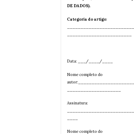
DE DADOS).
Categoria do artigo
:
________________________
__
______________________
Data: ___/____/____
Nome completo do
autor:____________________
____________________
Assinatura:
________________________
__
__
Nome completo do