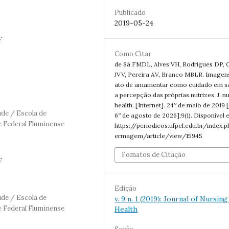
Publicado
2019-05-24
F
Como Citar
de Sá FMDL, Alves VH, Rodrigues DP, 
JVV, Pereira AV, Branco MBLR. Imagen
ato de amamentar como cuidado em s
a percepção das próprias nutrizes. J. nu
health. [Internet]. 24º de maio de 2019 
de / Escola de
6º de agosto de 2026];9(1). Disponível 
 Federal Fluminense
https://periodicos.ufpel.edu.br/index.
ermagem/article/view/15945
Fomatos de Citação
F
Edição
de / Escola de
v. 9 n. 1 (2019): Journal of Nursing
 Federal Fluminense
Health