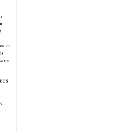
os
am
m
essoas
os
sa de
 DOS
 e
,