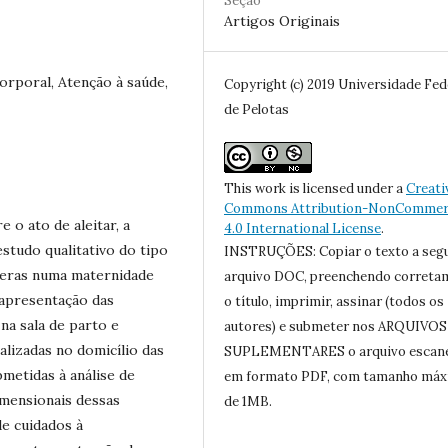
Seção
Artigos Originais
rporal, Atenção à saúde,
Copyright (c) 2019 Universidade Fed
de Pelotas
This work is licensed under a
Creati
Commons Attribution-NonCommerc
 o ato de aleitar, a
4.0 International License
.
studo qualitativo do tipo
INSTRUÇÕES: Copiar o texto a seg
peras numa maternidade
arquivo DOC, preenchendo correta
 apresentação das
o título, imprimir, assinar (todos os
na sala de parto e
autores) e submeter nos ARQUIVOS
alizadas no domicílio das
SUPLEMENTARES o arquivo escan
metidas à análise de
em formato PDF, com tamanho má
imensionais dessas
de 1MB.
de cuidados à