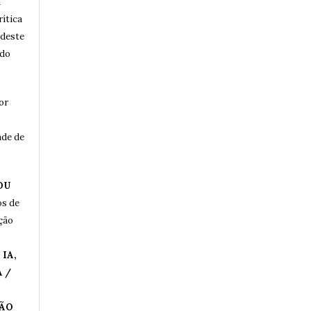
a
rítica
 deste
 do
or
ade de
OU
os de
ução
IA,
 /
ÇÃO