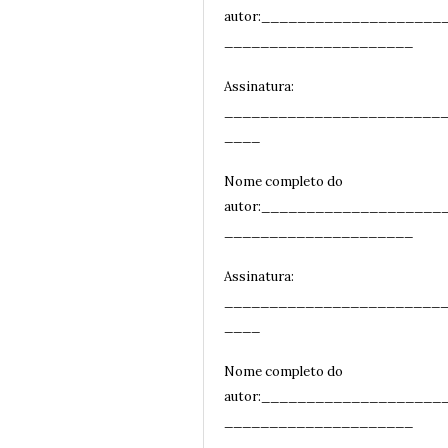
autor:____________________
_____________________
Assinatura:
________________________
__
__
Nome completo do
autor:____________________
_____________________
Assinatura:
________________________
__
__
Nome completo do
autor:____________________
_____________________