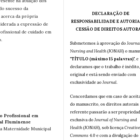
resente na atuação dos
 do sucesso da
DECLARAÇÃO DE
 acerca da própria
RESPONSABILIDADE E AUTORIA
siderada a expressão de
CESSÃO DE DIREITOS AUTOR
ofissional de cuidado em
o.
Submetemos à aprovação do
Journal
Nursing and Health
(JONAH) o manus
"
TÍTULO (máximo 15 palavras)
", e
declaramos que o trabalho é inédito,
original e está sendo enviado com
exclusividade ao
Journal
.
Concordamos que em caso de aceit
do manuscrito, os direitos autorais 
referente passarão a ser proprieda
o Profissional em
exclusiva do
Journal of Nursing and
al Fluminense
Health
(JONAH), sob licença
Creative
a Maternidade Municipal
Commons
4.0 e com a divulgação do