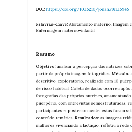
https://doi.org/10.15210/jonah.v9i1.15945
DOI:
Aleitamento materno, Imagem co
Palavras-chave:
Enfermagem materno-infantil
Resumo
Objetivo:
analisar a percepção das nutrizes sobre
partir da própria imagem fotográfica.
Método:
e
descritivo-exploratório, realizado com 10 puér
de risco habitual. Coleta de dados ocorreu após
fotografias das próprias nutrizes, amamentando 
puerpério, com entrevistas semiestruturadas, re
participantes e, posteriormente, estas foram sub
conteúdo temática.
Resultados:
as imagens trid
mulheres vivenciando a lactação, refletiu a rede 