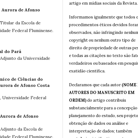
artigo em mídias sociais da Revista.
 Aurora de Afonso
Informamos igualmente que todos 
itular da Escola de
procedimentos éticos devidos for
dade Federal Fluminense.
observados, não infringindo nenhu
copyright ou nenhum outro tipo de
direito de propriedade de outras p
al do Pará
e todas as citações no texto são fat
Adjunto da Universidade
verdadeiros ou baseados em pesqui
exatidão científica.
ico de Ciências do
Declaramos que cada autor
(NOME
urora de Afonso Costa
AUTORES DO MANUSCRITO EM
, Universidade Federal
ORDEM)
do artigo contribuiu
substancialmente para a concepção
planejamento do estudo, seu projeto
Aurora de Afonso
obtenção de dados ou análise e
Adjunto da Escola de
interpretação de dados; também
dade Federal Fluminense.