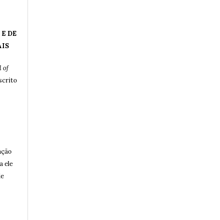
 E DE
AIS
 of
crito
ação
a ele
de