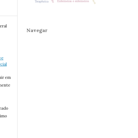
Enfermeiras e enfermeiros
Terapêutica
eral
Navegar
ve
ial
uir em
mente
eado
ximo