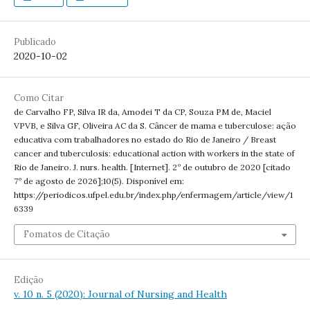
Publicado
2020-10-02
Como Citar
de Carvalho FP, Silva IR da, Amodei T da CP, Souza PM de, Maciel
VPVB, e Silva GF, Oliveira AC da S. Câncer de mama e tuberculose: ação
educativa com trabalhadores no estado do Rio de Janeiro / Breast
cancer and tuberculosis: educational action with workers in the state of
Rio de Janeiro. J. nurs. health. [Internet]. 2º de outubro de 2020 [citado
7º de agosto de 2026];10(5). Disponível em:
https://periodicos.ufpel.edu.br/index.php/enfermagem/article/view/1
6339
Fomatos de Citação
Edição
v. 10 n. 5 (2020): Journal of Nursing and Health