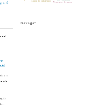
Saúde do trabalhador
ng and
Neoplasias da mama
Navegar
eral
ve
ial
uir em
mente
eado
ximo