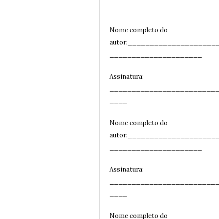
__
__
Nome completo do
autor:____________________
_____________________
Assinatura:
________________________
__
__
Nome completo do
autor:____________________
_____________________
Assinatura:
________________________
__
__
Nome completo do