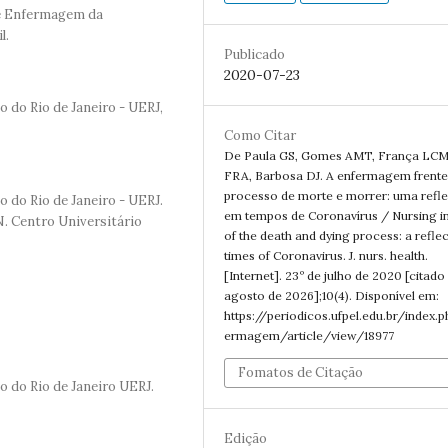
de Enfermagem da
l.
Publicado
2020-07-23
do Rio de Janeiro - UERJ,
Como Citar
De Paula GS, Gomes AMT, França LCM
FRA, Barbosa DJ. A enfermagem frente
processo de morte e morrer: uma refl
do Rio de Janeiro - UERJ.
em tempos de Coronavírus / Nursing in
. Centro Universitário
of the death and dying process: a reflec
times of Coronavirus. J. nurs. health.
[Internet]. 23º de julho de 2020 [citado
agosto de 2026];10(4). Disponível em:
https://periodicos.ufpel.edu.br/index.
ermagem/article/view/18977
Fomatos de Citação
 do Rio de Janeiro UERJ.
Edição