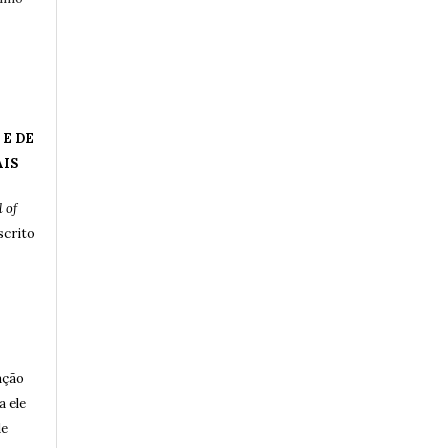
 E DE
AIS
 of
crito
ação
a ele
de