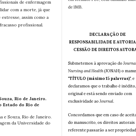
fissionais de enfermagem
de 1MB.
idar com a morte, já que
e estresse, assim como a
racasso profissional.
DECLARAÇÃO DE
RESPONSABILIDADE E AUTORIA
CESSÃO DE DIREITOS AUTOR
Submetemos à aprovação do
Journal
Nursing and Health
(JONAH) o manus
"
TÍTULO (máximo 15 palavras)
", e
declaramos que o trabalho é inédito,
original e está sendo enviado com
ouza, Rio de Janeiro.
exclusividade ao
Journal
.
 Estado do Rio de
Concordamos que em caso de aceit
a e Souza, Rio de Janeiro.
do manuscrito, os direitos autorais 
agem da Universidade do
referente passarão a ser proprieda