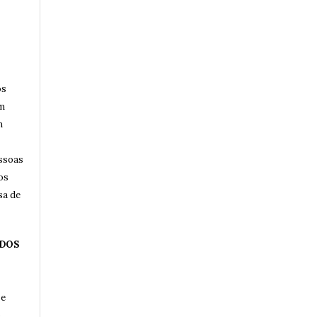
os
am
m
essoas
os
sa de
 DOS
 e
,