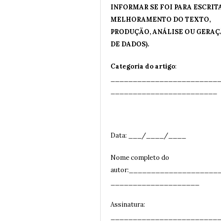
INFORMAR SE FOI PARA ESCRITA
MELHORAMENTO DO TEXTO,
PRODUÇÃO, ANÁLISE OU GERA
DE DADOS).
Categoria do artigo
:
________________________
__
______________________
Data: ___/____/____
Nome completo do
autor:____________________
____________________
Assinatura:
________________________