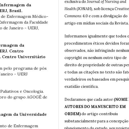
exclusiva do
Journal of Nursing and
 Enfermagem da
Health
(JONAH), sob licença
Creative
RJ, Brasil.
Commons
4.0 e com a divulgação do
o de Enfermagem Médico-
Enfermagem da Faculdade
artigo em mídias sociais da Revista.
o de Janeiro - UERJ,
Informamos igualmente que todos 
procedimentos éticos devidos for
fermagem da
observados, não infringindo nenhu
UERJ. Centro
. Centro Universitário
copyright ou nenhum outro tipo de
direito de propriedade de outras p
m pelo programa de pós
e todas as citações no texto são fat
Janeiro - UERJ
verdadeiros ou baseados em pesqui
exatidão científica.
aliativos e Oncologia.
bro do grupo AGOGÊ de
Declaramos que cada autor
(NOME
AUTORES DO MANUSCRITO EM
ORDEM)
do artigo contribuiu
magem da Universidade
substancialmente para a concepção
ento de Enfermagem
planejamento do estudo, seu projeto