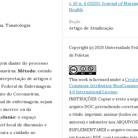
v. 10 n. 4 (2020): Journal of Nursi
Health
Seção
s, Tanatologia
Artigo de Atualização
Copyright (c) 2020 Universidade Fed
de Pelotas
agem diante do processo
onavírus.
Método:
estudo
 interpretação de artigos e
This work is licensed under a
Creati
Commons Attribution-NonCommerc
o Federal de Enfermagem.
4.0 International License
.
nto do Coronavírus,
INSTRUÇÕES: Copiar o texto a seg
onal de enfermagem, sejam
arquivo DOC, preenchendo correta
 o morrer ou da
o título, imprimir, assinar (todos os
clusão:
o espaço
autores) e submeter nos ARQUIVOS
l local de discussão e
SUPLEMENTARES o arquivo escan
para o cuidado ao
em formato PDF, com tamanho má