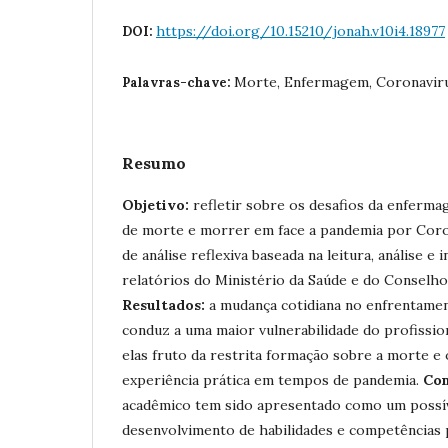
https://doi.org/10.15210/jonah.v10i4.18977
DOI:
Morte, Enfermagem, Coronaviru
Palavras-chave:
Resumo
Objetivo:
refletir sobre os desafios da enferm
de morte e morrer em face a pandemia por Cor
de análise reflexiva baseada na leitura, análise e
relatórios do Ministério da Saúde e do Conselh
Resultados:
a mudança cotidiana no enfrentame
conduz a uma maior vulnerabilidade do profissi
elas fruto da restrita formação sobre a morte e
experiência prática em tempos de pandemia.
Con
acadêmico tem sido apresentado como um possíve
desenvolvimento de habilidades e competências 