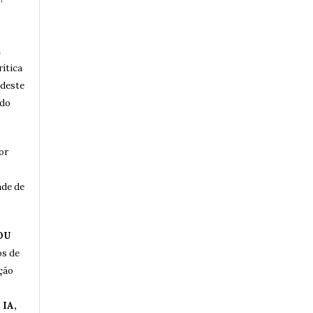
a
rítica
 deste
 do
or
ade de
OU
os de
ução
IA,