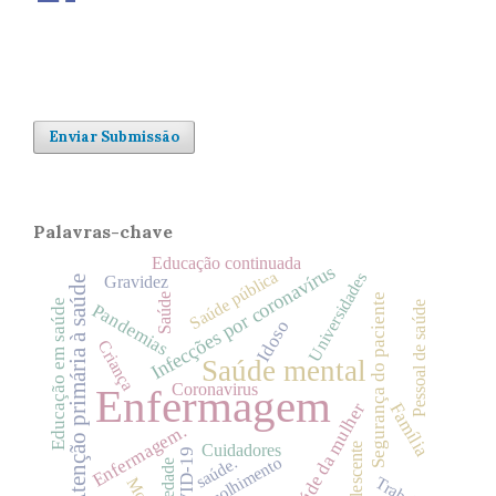
Enviar Submissão
Palavras-chave
Educação continuada
Infecções por coronavírus
Saúde pública
Universidades
Gravidez
Atenção primária à saúde
Saúde
Segurança do paciente
Educação em saúde
Pessoal de saúde
Pandemias
Idoso
Criança
Saúde mental
Coronavirus
Enfermagem
Família
Saúde da mulher
Enfermagem.
Cuidadores
Adolescente
COVID-19
Acolhimento
saúde.
Ansiedade
Trabalho