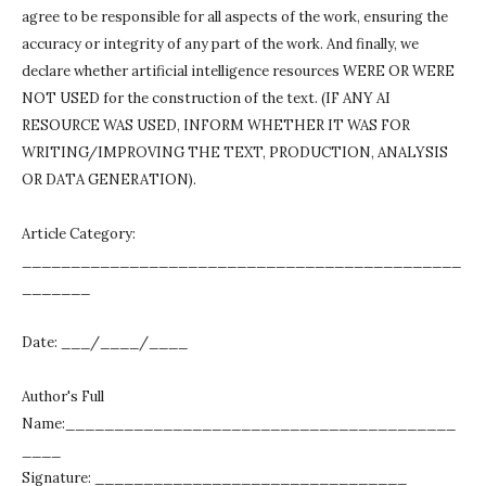
agree to be responsible for all aspects of the work, ensuring the
accuracy or integrity of any part of the work.
And finally, we
declare whether artificial intelligence resources WERE OR WERE
NOT USED for the construction of the text.
(IF ANY AI
RESOURCE WAS USED, INFORM WHETHER IT WAS FOR
WRITING/IMPROVING THE TEXT, PRODUCTION, ANALYSIS
OR DATA GENERATION).
Article Category:
_____________________________________________
_______
Date: ___/____/____
Author's Full
Name:________________________________________
____
Signature: ________________________________