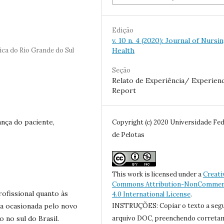
Edição
v. 10 n. 4 (2020): Journal of Nursi
ica do Rio Grande do Sul
Health
Seção
Relato de Experiência/ Experien
Report
nça do paciente,
Copyright (c) 2020 Universidade Fed
de Pelotas
This work is licensed under a
Creati
Commons Attribution-NonCommerc
rofissional quanto às
4.0 International License
.
a ocasionada pelo novo
INSTRUÇÕES: Copiar o texto a seg
 no sul do Brasil.
arquivo DOC, preenchendo correta