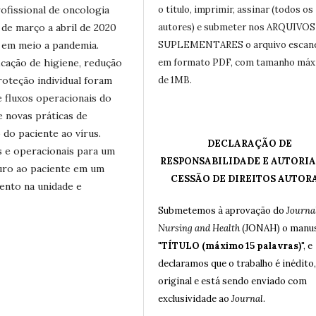
ofissional de oncologia
o título, imprimir, assinar (todos os
de março a abril de 2020
autores) e submeter nos ARQUIVOS
 em meio a pandemia.
SUPLEMENTARES o arquivo escan
icação de higiene, redução
em formato PDF, com tamanho má
oteção individual foram
de 1MB.
e fluxos operacionais do
 novas práticas de
do paciente ao vírus.
DECLARAÇÃO DE
s e operacionais para um
RESPONSABILIDADE E AUTORIA
uro ao paciente em um
CESSÃO DE DIREITOS AUTOR
ento na unidade e
Submetemos à aprovação do
Journal
Nursing and Health
(JONAH) o manus
"
TÍTULO (máximo 15 palavras)
", e
declaramos que o trabalho é inédito,
original e está sendo enviado com
exclusividade ao
Journal
.