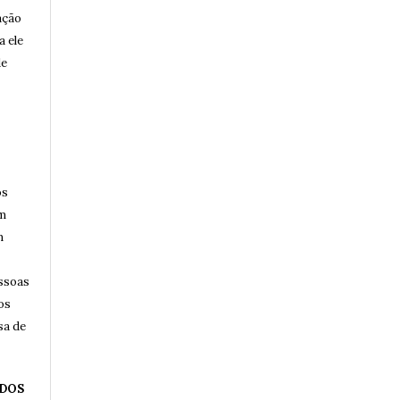
ação
a ele
de
os
am
m
essoas
os
sa de
 DOS