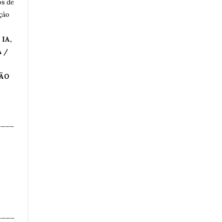
os de
ução
IA,
 /
ÇÃO
____
____