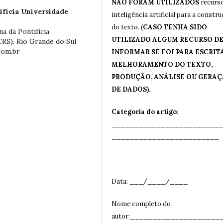
NÃO FORAM UTILIZADOS
recurs
ifícia Universidade
inteligência artificial para a constr
do texto. (
CASO TENHA SIDO
a da Pontifícia
UTILIZADO ALGUM RECURSO DE 
CRS). Rio Grande do Sul
.com.br
INFORMAR SE FOI PARA ESCRITA
MELHORAMENTO DO TEXTO,
PRODUÇÃO, ANÁLISE OU GERA
DE DADOS).
Categoria do artigo
:
________________________
__
______________________
Data: ___/____/____
Nome completo do
autor:____________________