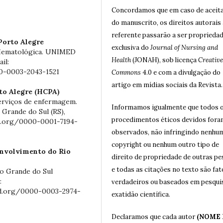
Concordamos que em caso de aceit
do manuscrito, os direitos autorais 
referente passarão a ser proprieda
orto Alegre
exclusiva do
Journal of Nursing and
 Hematológica. UNIMED
Health
(JONAH), sob licença
Creative
il:
00-0003-2043-1521
Commons
4.0 e com a divulgação do
artigo em mídias sociais da Revista.
rto Alegre (HCPA)
serviços de enfermagem.
Informamos igualmente que todos 
 Grande do Sul (RS),
procedimentos éticos devidos for
cid.org/0000-0001-7194-
observados, não infringindo nenhu
copyright ou nenhum outro tipo de
envolvimento do Rio
direito de propriedade de outras p
e todas as citações no texto são fat
o Grande do Sul
:
verdadeiros ou baseados em pesqui
id.org/0000-0003-2974-
exatidão científica.
Declaramos que cada autor
(NOME