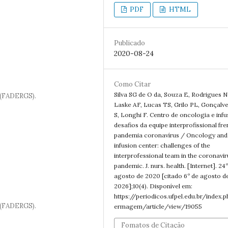
PDF
HTML
Publicado
2020-08-24
Como Citar
Silva SG de O da, Souza E, Rodrigues N
 (FADERGS).
Laske AF, Lucas TS, Grilo PL, Gonçalve
S, Longhi F. Centro de oncologia e infu
desafios da equipe interprofissional fre
pandemia coronavírus / Oncology and
infusion center: challenges of the
interprofessional team in the coronavir
pandemic. J. nurs. health. [Internet]. 24
agosto de 2020 [citado 6º de agosto d
2026];10(4). Disponível em:
https://periodicos.ufpel.edu.br/index.
 (FADERGS).
ermagem/article/view/19055
Fomatos de Citação