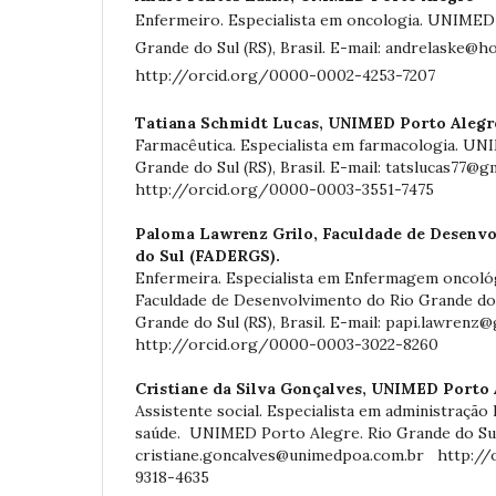
Enfermeiro. Especialista em oncologia. UNIMED
Grande do Sul (RS), Brasil. E-mail: andrelaske@h
http://orcid.org/0000-0002-4253-7207
Tatiana Schmidt Lucas,
UNIMED Porto Alegr
Farmacêutica. Especialista em farmacologia. UN
Grande do Sul (RS), Brasil. E-mail: tatslucas77@g
http://orcid.org/0000-0003-3551-7475
Paloma Lawrenz Grilo,
Faculdade de Desenv
do Sul (FADERGS).
Enfermeira. Especialista em Enfermagem oncoló
Faculdade de Desenvolvimento do Rio Grande do
Grande do Sul (RS), Brasil. E-mail: papi.lawrenz
http://orcid.org/0000-0003-3022-8260
Cristiane da Silva Gonçalves,
UNIMED Porto 
Assistente social. Especialista em administração
saúde. UNIMED Porto Alegre. Rio Grande do Sul (
cristiane.goncalves@unimedpoa.com.br http:/
9318-4635