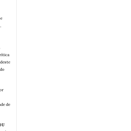
 e
,
a
rítica
 deste
 do
or
ade de
OU