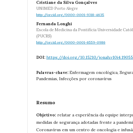
Cristiane da Silva Gonçalves
UNIMED Porto Alegre
http://orcid.org/0000-0001-9318-4635
Fernanda Longhi
Escola de Medicina da Pontifícia Universidade Catól
(PUCRS)
http://orcid.org/0000-0001-6559-0986
https://doi.org/10.15210/jonah.v10i4.19055
DOI:
Enfermagem oncológica, Segura
Palavras-chave:
Pandemias, Infecções por coronavírus
Resumo
Objetivo:
relatar a experiência da equipe interp
medidas de segurança adotadas frente a pandemi
Coronavírus em um centro de oncologia e infusão