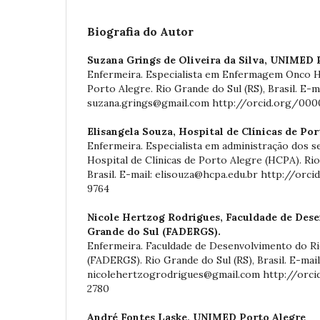
Biografia do Autor
Suzana Grings de Oliveira da Silva,
UNIMED P
Enfermeira. Especialista em Enfermagem Onco
Porto Alegre. Rio Grande do Sul (RS), Brasil. E-ma
suzana.grings@gmail.com http://orcid.org/00
Elisangela Souza,
Hospital de Clínicas de Po
Enfermeira. Especialista em administração dos 
Hospital de Clínicas de Porto Alegre (HCPA). Rio
Brasil. E-mail: elisouza@hcpa.edu.br http://or
9764
Nicole Hertzog Rodrigues,
Faculdade de Des
Grande do Sul (FADERGS).
Enfermeira. Faculdade de Desenvolvimento do Ri
(FADERGS). Rio Grande do Sul (RS), Brasil. E-mail
nicolehertzogrodrigues@gmail.com http://orc
2780
André Fontes Laske,
UNIMED Porto Alegre