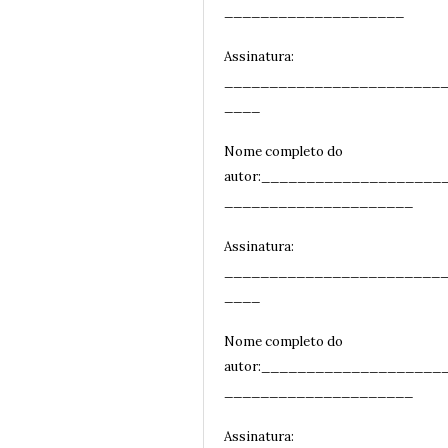
____________________
Assinatura:
________________________
__
__
Nome completo do
autor:____________________
_____________________
Assinatura:
________________________
__
__
Nome completo do
autor:____________________
_____________________
Assinatura: