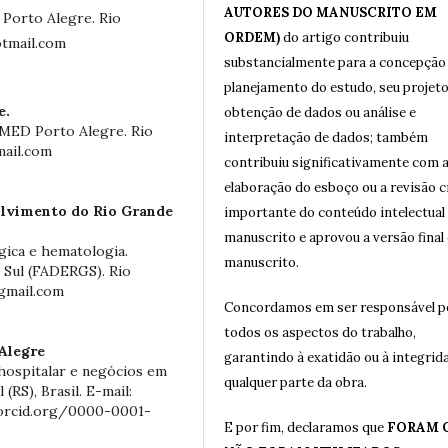
AUTORES DO MANUSCRITO EM
 Porto Alegre. Rio
ORDEM)
do artigo contribuiu
otmail.com
substancialmente para a concepção
planejamento do estudo, seu projeto
e.
obtenção de dados ou análise e
IMED Porto Alegre. Rio
interpretação de dados; também
mail.com
contribuiu significativamente com 
elaboração do esboço ou a revisão c
olvimento do Rio Grande
importante do conteúdo intelectual
manuscrito e aprovou a versão final
gica e hematologia.
manuscrito.
 Sul (FADERGS). Rio
@gmail.com
Concordamos em ser responsável p
todos os aspectos do trabalho,
Alegre
garantindo à exatidão ou à integrid
 hospitalar e negócios em
qualquer parte da obra.
RS), Brasil. E-mail:
/orcid.org/0000-0001-
E por fim, declaramos que
FORAM 