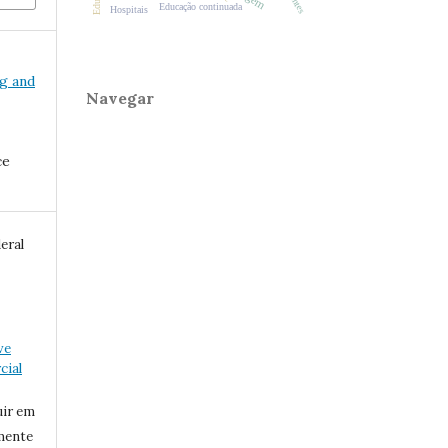
Educação continuada
Hospitais
ng and
Navegar
ce
eral
ve
ial
uir em
mente