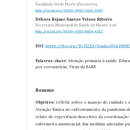
Faculdade Verde Norte (Favenorte)
http://orcid.org/0000-0003-4126-9383
Débora Rejane Santos Veloso Ribeiro
Secretaria Municipal de Saúde de Monte Azul
http://orcid.org/0000-0001-8454-4352
https://doi.org/10.15210/jonah.v10i4.19092
DOI:
Atenção primária à saúde, Educ
Palavras-chave:
por coronavírus, Vírus da SARS
Resumo
Objetivo:
refletir sobre o manejo do cuidado e 
Atenção Básica no enfrentamento da pandemia d
relato de experiência descritivo da coordenação
enfermeira assistencial, das medidas adotadas p