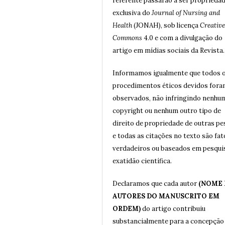
referente passarão a ser proprieda
exclusiva do
Journal of Nursing and
Health
(JONAH), sob licença
Creative
Commons
4.0 e com a divulgação do
artigo em mídias sociais da Revista.
Informamos igualmente que todos 
procedimentos éticos devidos for
observados, não infringindo nenhu
copyright ou nenhum outro tipo de
direito de propriedade de outras p
e todas as citações no texto são fat
verdadeiros ou baseados em pesqui
exatidão científica.
Declaramos que cada autor
(NOME
AUTORES DO MANUSCRITO EM
ORDEM)
do artigo contribuiu
substancialmente para a concepção