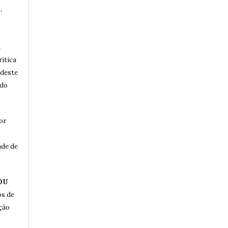
,
a
rítica
 deste
 do
or
ade de
OU
os de
ução