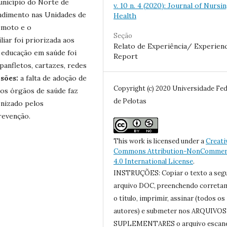
nicípio do Norte de
v. 10 n. 4 (2020): Journal of Nursi
ndimento nas Unidades de
Health
emoto e o
Seção
liar foi priorizada aos
Relato de Experiência/ Experien
 educação em saúde foi
Report
panfletos, cartazes, redes
sões:
a falta de adoção de
Copyright (c) 2020 Universidade Fed
os órgãos de saúde faz
de Pelotas
onizado pelos
revenção.
This work is licensed under a
Creati
Commons Attribution-NonCommerc
4.0 International License
.
INSTRUÇÕES: Copiar o texto a seg
arquivo DOC, preenchendo correta
o título, imprimir, assinar (todos os
autores) e submeter nos ARQUIVOS
SUPLEMENTARES o arquivo escan