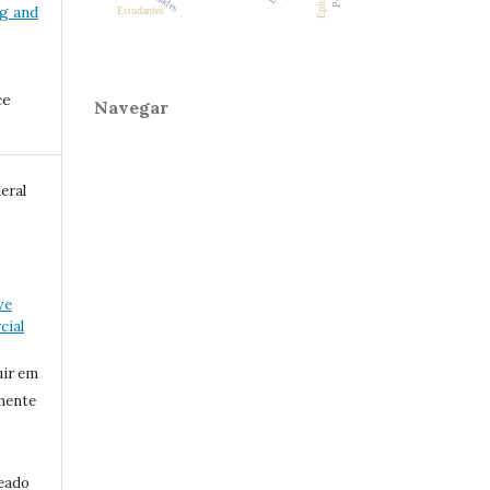
ng and
Estudantes
ce
Navegar
eral
ve
ial
uir em
mente
eado