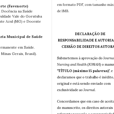
em formato PDF, com tamanho má
rte (Favenorte)
m Docência na Saúde
de 1MB.
uldade Vale do Gorutuba
nte Azul (MG) e Docente
DECLARAÇÃO DE
aria Municipal de Saúde
RESPONSABILIDADE E AUTORIA
CESSÃO DE DIREITOS AUTOR
Permanente em Saúde.
Minas Gerais, Brasil).
Submetemos à aprovação do
Journal
Nursing and Health
(JONAH) o manus
"
TÍTULO (máximo 15 palavras)
", e
declaramos que o trabalho é inédito,
original e está sendo enviado com
exclusividade ao
Journal
.
Concordamos que em caso de aceit
do manuscrito, os direitos autorais 