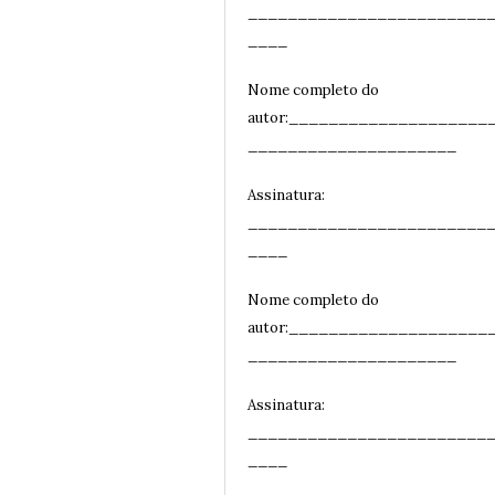
________________________
__
__
Nome completo do
autor:____________________
_____________________
Assinatura:
________________________
__
__
Nome completo do
autor:____________________
_____________________
Assinatura:
________________________
__
__