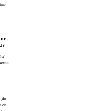
ximo
 E DE
AIS
 of
crito
ação
a ele