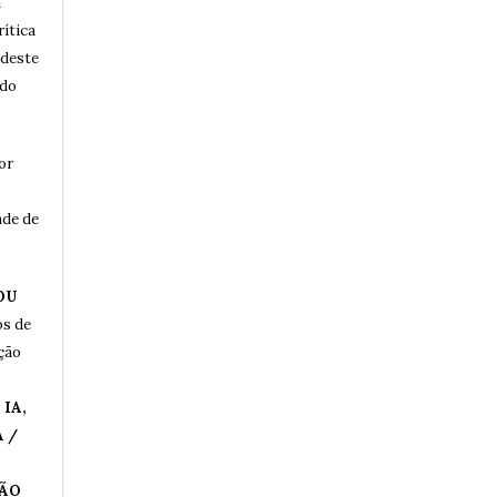
a
rítica
 deste
 do
or
ade de
OU
os de
ução
IA,
 /
ÇÃO