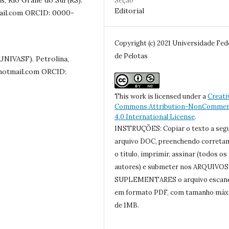
Seção
Editorial
gmail.com ORCID: 0000-
Copyright (c) 2021 Universidade Fed
de Pelotas
UNIVASF). Petrolina,
@hotmail.com ORCID:
This work is licensed under a
Creati
Commons Attribution-NonCommerc
4.0 International License
.
INSTRUÇÕES: Copiar o texto a seg
arquivo DOC, preenchendo correta
o título, imprimir, assinar (todos os
autores) e submeter nos ARQUIVOS
SUPLEMENTARES o arquivo escan
em formato PDF, com tamanho má
de 1MB.