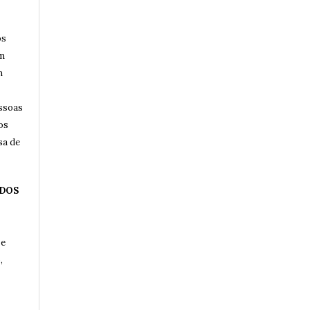
os
am
m
essoas
os
sa de
 DOS
 e
,