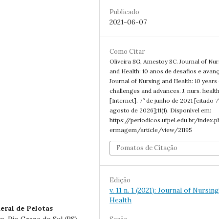
Publicado
2021-06-07
Como Citar
Oliveira SG, Amestoy SC. Journal of Nu
and Health: 10 anos de desafios e avan
Journal of Nursing and Health: 10 years 
challenges and advances. J. nurs. health
[Internet]. 7º de junho de 2021 [citado 7
agosto de 2026];11(1). Disponível em:
https://periodicos.ufpel.edu.br/index.
ermagem/article/view/21195
Fomatos de Citação
Edição
v. 11 n. 1 (2021): Journal of Nursin
Health
eral de Pelotas
, Rio Grane do Sul (RS).