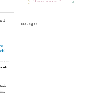
Enfermeiras e enfermeiros
eral
Navegar
ve
ial
uir em
mente
eado
ximo