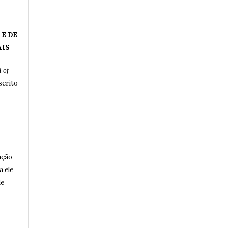
 E DE
AIS
 of
crito
ação
a ele
de