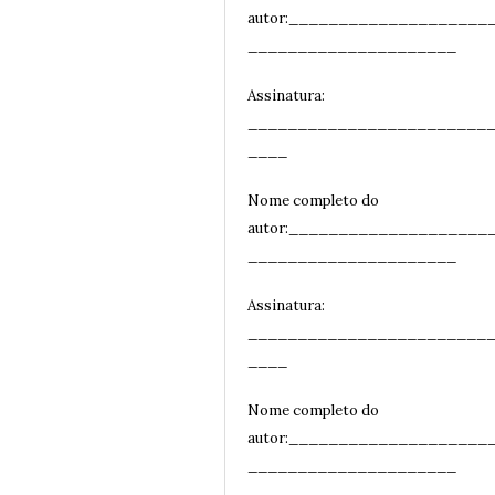
autor:____________________
_____________________
Assinatura:
________________________
__
__
Nome completo do
autor:____________________
_____________________
Assinatura:
________________________
__
__
Nome completo do
autor:____________________
_____________________