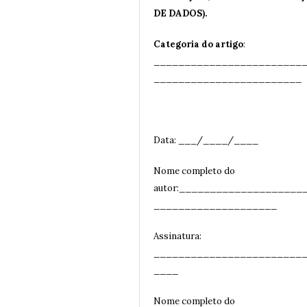
DE DADOS).
Categoria do artigo
:
________________________
__
______________________
Data: ___/____/____
Nome completo do
autor:____________________
____________________
Assinatura:
________________________
__
__
Nome completo do