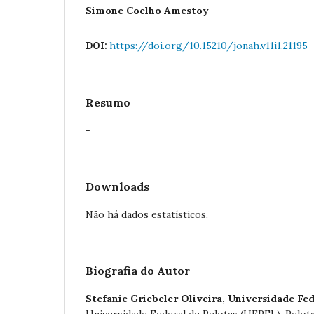
Simone Coelho Amestoy
https://doi.org/10.15210/jonah.v11i1.21195
DOI:
Resumo
-
Downloads
Não há dados estatísticos.
Biografia do Autor
Stefanie Griebeler Oliveira,
Universidade Fed
Universidade Federal de Pelotas (UFPEL). Pelotas