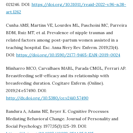
021246. DOI:
https://doi.org/10.31011/reaid-2022-v.96-n.38-
art.1262
Cunha AMS, Martins VE, Lourdes ML, Paschoini MC, Parreira
BDM, Ruiz MT, et al. Prevalence of nipple traumas and
related factors among post-partum women assisted in a
teaching hospital. Esc. Anna Nery Rev. Enferm. 2019;23(4).
DOI:
https://doi.org/10.1590/2177-9465-EAN-2019-0024
Minharro MCO, Carvalhaes MABL, Parada CMGL, Ferrari AP.
Breastfeeding self-efficacy and its relationship with
breasfeeding duration. Cogitare Enferm. (Online).
2019;24:e57490. DOI:
http://dx.doi.org/10.5380/ce.v24i0.57490
Bandura A, Adams NE, Beyer K. Cognitive Processes
Mediating Behavioral Change. Journal of Personality and
Social Psychology. 1977;35(3):125-39. DOI: