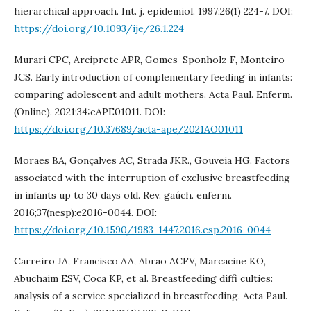
hierarchical approach. Int. j. epidemiol. 1997;26(1) 224-7. DOI:
https://doi.org/10.1093/ije/26.1.224
Murari CPC, Arciprete APR, Gomes-Sponholz F, Monteiro
JCS. Early introduction of complementary feeding in infants:
comparing adolescent and adult mothers. Acta Paul. Enferm.
(Online). 2021;34:eAPE01011. DOI:
https://doi.org/10.37689/acta-ape/2021AO01011
Moraes BA, Gonçalves AC, Strada JKR., Gouveia HG. Factors
associated with the interruption of exclusive breastfeeding
in infants up to 30 days old. Rev. gaúch. enferm.
2016;37(nesp):e2016-0044. DOI:
https://doi.org/10.1590/1983-1447.2016.esp.2016-0044
Carreiro JA, Francisco AA, Abrão ACFV, Marcacine KO,
Abuchaim ESV, Coca KP, et al. Breastfeeding diffi culties:
analysis of a service specialized in breastfeeding. Acta Paul.