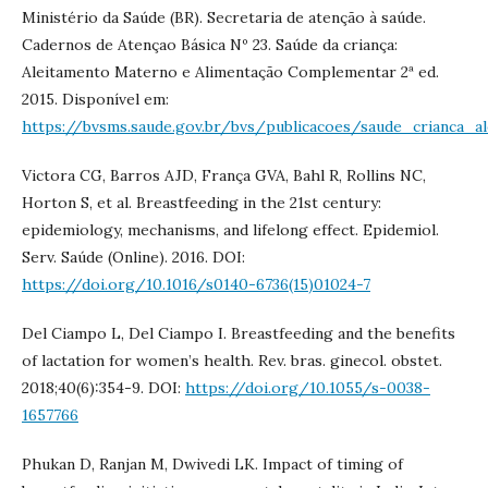
Ministério da Saúde (BR). Secretaria de atenção à saúde.
Cadernos de Atençao Básica Nº 23. Saúde da criança:
Aleitamento Materno e Alimentação Complementar 2ª ed.
2015. Disponível em:
https://bvsms.saude.gov.br/bvs/publicacoes/saude_crianca_a
Victora CG, Barros AJD, França GVA, Bahl R, Rollins NC,
Horton S, et al. Breastfeeding in the 21st century:
epidemiology, mechanisms, and lifelong effect. Epidemiol.
Serv. Saúde (Online). 2016. DOI:
https://doi.org/10.1016/s0140-6736(15)01024-7
Del Ciampo L, Del Ciampo I. Breastfeeding and the benefits
of lactation for women’s health. Rev. bras. ginecol. obstet.
2018;40(6):354-9. DOI:
https://doi.org/10.1055/s-0038-
1657766
Phukan D, Ranjan M, Dwivedi LK. Impact of timing of