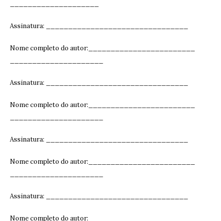
____________________
Assinatura: ______________________________
__
Nome completo do autor:________________________
_____________________
Assinatura: ______________________________
__
Nome completo do autor:________________________
_____________________
Assinatura: ______________________________
__
Nome completo do autor:________________________
_____________________
Assinatura: ______________________________
__
Nome completo do autor:________________________