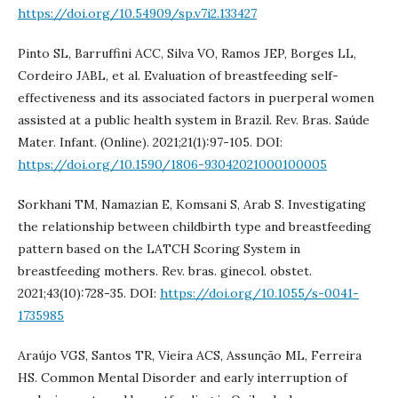
https://doi.org/10.54909/sp.v7i2.133427
Pinto SL, Barruffini ACC, Silva VO, Ramos JEP, Borges LL,
Cordeiro JABL, et al. Evaluation of breastfeeding self-
effectiveness and its associated factors in puerperal women
assisted at a public health system in Brazil. Rev. Bras. Saúde
Mater. Infant. (Online). 2021;21(1):97-105. DOI:
https://doi.org/10.1590/1806-93042021000100005
Sorkhani TM, Namazian E, Komsani S, Arab S. Investigating
the relationship between childbirth type and breastfeeding
pattern based on the LATCH Scoring System in
breastfeeding mothers. Rev. bras. ginecol. obstet.
2021;43(10):728-35. DOI:
https://doi.org/10.1055/s-0041-
1735985
Araújo VGS, Santos TR, Vieira ACS, Assunção ML, Ferreira
HS. Common Mental Disorder and early interruption of