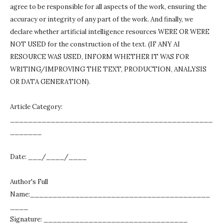
agree to be responsible for all aspects of the work, ensuring the
accuracy or integrity of any part of the work.
And finally, we
declare whether artificial intelligence resources WERE OR WERE
NOT USED for the construction of the text.
(IF ANY AI
RESOURCE WAS USED, INFORM WHETHER IT WAS FOR
WRITING/IMPROVING THE TEXT, PRODUCTION, ANALYSIS
OR DATA GENERATION).
Article Category:
_____________________________________________
_______
Date: ___/____/____
Author's Full
Name:________________________________________
____
Signature: ________________________________