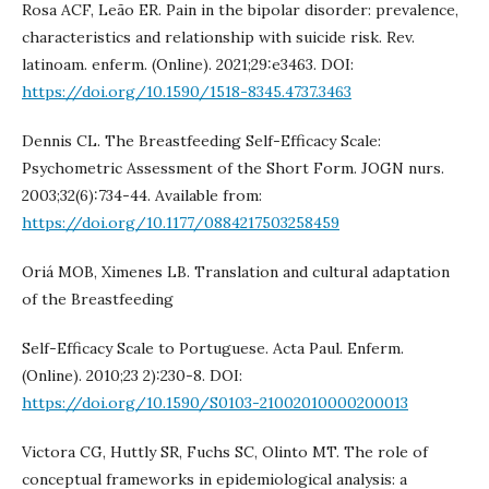
Rosa ACF, Leão ER. Pain in the bipolar disorder: prevalence,
characteristics and relationship with suicide risk. Rev.
latinoam. enferm. (Online). 2021;29:e3463. DOI:
https://doi.org/10.1590/1518-8345.4737.3463
Dennis CL. The Breastfeeding Self-Efficacy Scale:
Psychometric Assessment of the Short Form. JOGN nurs.
2003;32(6):734-44. Available from:
https://doi.org/10.1177/0884217503258459
Oriá MOB, Ximenes LB. Translation and cultural adaptation
of the Breastfeeding
Self-Efficacy Scale to Portuguese. Acta Paul. Enferm.
(Online). 2010;23 2):230-8. DOI:
https://doi.org/10.1590/S0103-21002010000200013
Victora CG, Huttly SR, Fuchs SC, Olinto MT. The role of
conceptual frameworks in epidemiological analysis: a