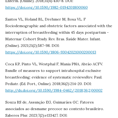
Enferm. (Online). 2018;31(4):430-8. DOI:
https://doi.org/10.1590/1982-0194201800060
Santos VL, Holand BL, Drehmer M, Bosa VL. F
Sociodemographic and obstetric factors associated with the
interruption of breastfeeding within 45 days postpartum -
Maternar Cohort Study. Rev. Bras. Saúde Mater. Infant.
(Online). 2021;21(2);587-98. DOI:
https://doi.org/10.1590/1806-93042021000200013
Coca KP, Pinto VL, Westphal F, Mania PNA, Abrão ACFV.
Bundle of measures to support intrahospital exclusive
breastfeeding: evidence of systematic reviewsRev. Paul.
Pediatr. (Ed. Port., Online). 2018;36(2):214-20. DOI:
http://dx.doi.org/10.1590/1984-0462/;2018;36;2;00002
Souza BS de, Assunção EG, Guimarães GC. Fatores
associados ao desmame precoce no contexto brasileiro.
Saberes Plur. 2023;7(2):e133427. DOI: