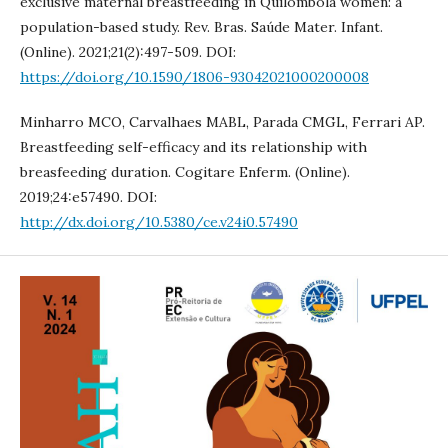
exclusive maternal breastfeeding in Quilombola women: a
population-based study. Rev. Bras. Saúde Mater. Infant.
(Online). 2021;21(2):497-509. DOI:
https://doi.org/10.1590/1806-93042021000200008
Minharro MCO, Carvalhaes MABL, Parada CMGL, Ferrari AP.
Breastfeeding self-efficacy and its relationship with
breasfeeding duration. Cogitare Enferm. (Online).
2019;24:e57490. DOI:
http://dx.doi.org/10.5380/ce.v24i0.57490