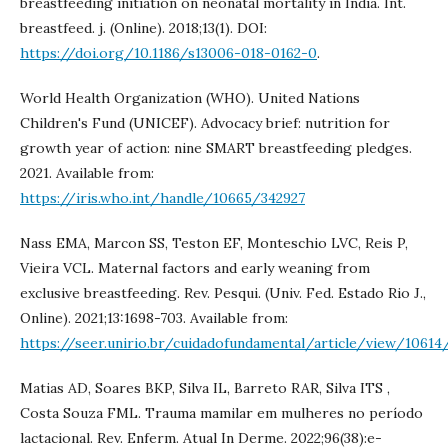
breastfeeding initiation on neonatal mortality in India. Int.
breastfeed. j. (Online). 2018;13(1). DOI:
https://doi.org/10.1186/s13006-018-0162-0
.
World Health Organization (WHO). United Nations
Children's Fund (‎UNICEF)‎. Advocacy brief: nutrition for
growth year of action: nine SMART breastfeeding pledges.
2021. Available from:
https://iris.who.int/handle/10665/342927
Nass EMA, Marcon SS, Teston EF, Monteschio LVC, Reis P,
Vieira VCL. Maternal factors and early weaning from
exclusive breastfeeding. Rev. Pesqui. (Univ. Fed. Estado Rio J.,
Online). 2021;13:1698-703. Available from:
https://seer.unirio.br/cuidadofundamental/article/view/10614
Matias AD, Soares BKP, Silva IL, Barreto RAR, Silva ITS ,
Costa Souza FML. Trauma mamilar em mulheres no período
lactacional. Rev. Enferm. Atual In Derme. 2022;96(38):e-