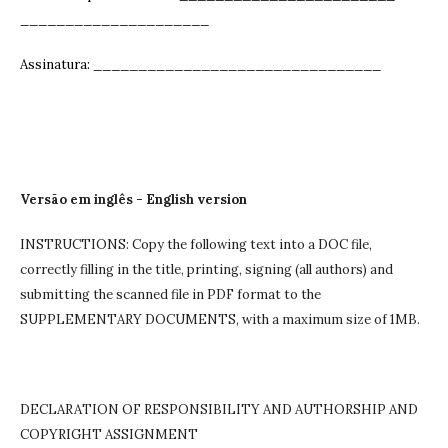
_____________________
Assinatura: ______________________________
__
Versão em inglês - English version
INSTRUCTIONS: Copy the following text into a DOC file,
correctly filling in the title, printing, signing (all authors) and
submitting the scanned file in PDF format to the
SUPPLEMENTARY DOCUMENTS, with a maximum size of 1MB.
DECLARATION OF RESPONSIBILITY AND AUTHORSHIP AND
COPYRIGHT ASSIGNMENT