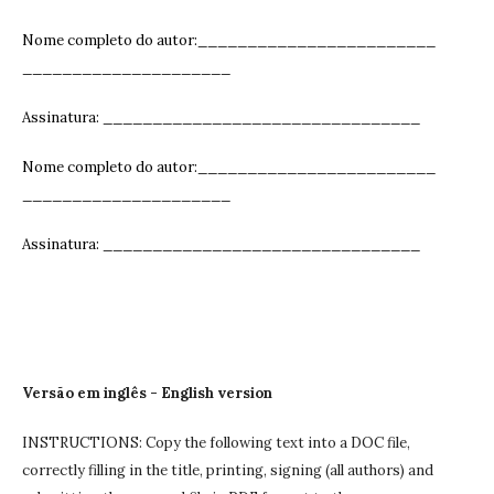
Nome completo do autor:________________________
_____________________
Assinatura: ______________________________
__
Nome completo do autor:________________________
_____________________
Assinatura: ______________________________
__
Versão em inglês - English version
INSTRUCTIONS: Copy the following text into a DOC file,
correctly filling in the title, printing, signing (all authors) and