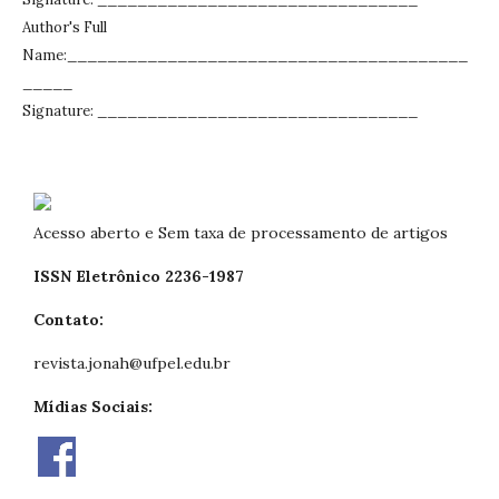
Author's Full
Name:________________________________________
_____
Signature: ________________________________
Acesso aberto e Sem taxa de processamento de artigos
ISSN Eletrônico 2236-1987
Contato:
revista.jonah@ufpel.edu.br
Mídias Sociais: