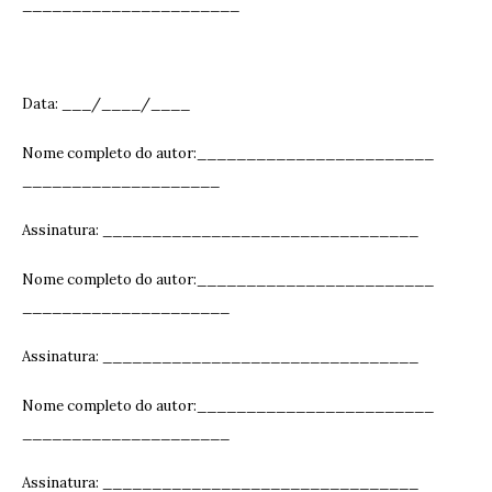
______________________
Data: ___/____/____
Nome completo do autor:________________________
____________________
Assinatura: ______________________________
__
Nome completo do autor:________________________
_____________________
Assinatura: ______________________________
__
Nome completo do autor:________________________
_____________________
Assinatura: ______________________________
__