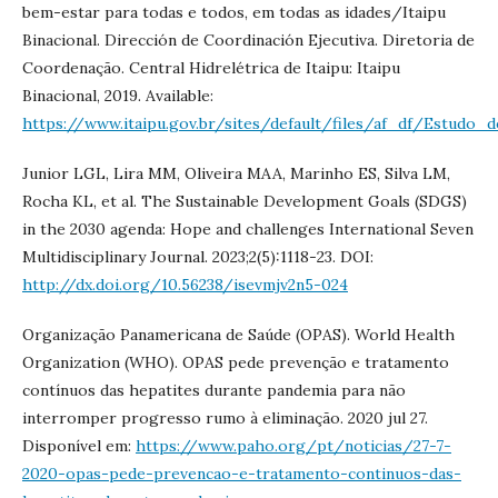
bem-estar para todas e todos, em todas as idades/Itaipu
Binacional. Dirección de Coordinación Ejecutiva. Diretoria de
Coordenação. Central Hidrelétrica de Itaipu: Itaipu
Binacional, 2019. Available:
https://www.itaipu.gov.br/sites/default/files/af_df/Estudo
Junior LGL, Lira MM, Oliveira MAA, Marinho ES, Silva LM,
Rocha KL, et al. The Sustainable Development Goals (SDGS)
in the 2030 agenda: Hope and challenges International Seven
Multidisciplinary Journal. 2023;2(5):1118-23. DOI:
http://dx.doi.org/10.56238/isevmjv2n5-024
Organização Panamericana de Saúde (OPAS). World Health
Organization (WHO). OPAS pede prevenção e tratamento
contínuos das hepatites durante pandemia para não
interromper progresso rumo à eliminação. 2020 jul 27.
Disponível em:
https://www.paho.org/pt/noticias/27-7-
2020-opas-pede-prevencao-e-tratamento-continuos-das-