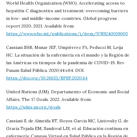
World Health Organization (WHO). Accelerating access to
hepatitis C diagnostics and treatment: overcoming barriers
in low- and middle-income countries. Global progress
report 2020. 2021. Available from:
https://www.who.int/publications/i/item/9789240019003
Cassiani SHB, Munar JEF, Umpiérrez FA, Peduzzi M, Leija
HC. La situación de la enfermería en el mundo y la Región de
las Américas en tiempos de la pandemia de COVID-19. Rev
Panam Salud Pública. 2020;44:e64. DOI:
https://doi.org/10.26633/RPSP.2020.64
United Nations (UM). Departamento of Economic and Social
Affairs. The 17 Goals. 2022. Available from:
https://sdgs.un.org/goals
Cassiani S, de Almeida RT, Hoyos Garcia MC, Listovsky G, de
Gracia Tejada EM, Sandoval LJS, et al. Educación continua en
enfermería: Campus Virtual en Salud Pública en la Región de