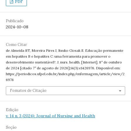
PDF
Publicado
2024-10-08
Como Citar
de Almeida RT, Moreira Pires J, Itsuko Ciosak S. Educação permanente
em hepatites B e hepatites C: uma ferramenta para promover o
desenvolvimento sustentável?. J. nurs. health. [Internet]. 8º de outubro
de 2024 [citado 7º de agosto de 2026];14(3):e1426976. Disponível em:
https://periodicos.ufpel.edu.br/index.php/enfermagem/article/view/2
6976
Fomatos de Citação
Edição
v. 14 n. 3 (2024): Journal of Nursing and Health
Seção