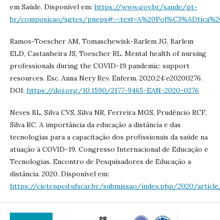
em Saúde. Disponível em:
https://www.gov.br/saude/pt-
br/composicao/sgtes/pneps#:~:text=A%20Pol%C3%ADtic
Ramos-Toescher AM, Tomaschewisk-Barlem JG, Barlem
ELD, Castanheira JS, Toescher RL. Mental health of nursing
professionals during the COVID-19 pandemic: support
resources. Esc. Anna Nery Rev. Enferm. 2020;24:e20200276.
DOI:
https://doi.org/10.1590/2177-9465-EAN-2020-0276
Neves BL, Silva CVS, Silva NR, Ferreira MGS, Prudêncio RCF,
Silva RC. A importância da educação a distância e das
tecnologias para a capacitação dos profissionais da saúde na
atuação à COVID-19. Congresso Internacional de Educação e
Tecnologias. Encontro de Pesquisadores de Educação a
distância. 2020. Disponível em:
https://cietenped.ufscar.br/submissao/index.php/2020/articl