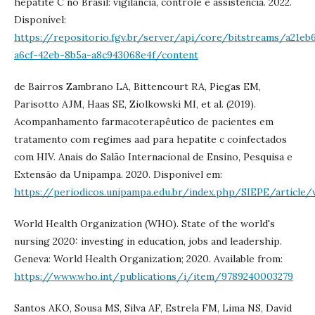
hepatite C no Brasil: vigilância, controle e assistência. 2022.
Disponível:
https://repositorio.fgv.br/server/api/core/bitstreams/a21eb
a6cf-42eb-8b5a-a8c943068e4f/content
de Bairros Zambrano LA, Bittencourt RA, Piegas EM,
Parisotto AJM, Haas SE, Ziolkowski MI, et al. (2019).
Acompanhamento farmacoterapêutico de pacientes em
tratamento com regimes aad para hepatite c coinfectados
com HIV. Anais do Salão Internacional de Ensino, Pesquisa e
Extensão da Unipampa. 2020. Disponível em:
https://periodicos.unipampa.edu.br/index.php/SIEPE/article
World Health Organization (WHO). State of the world's
nursing 2020: investing in education, jobs and leadership.
Geneva: World Health Organization; 2020. Available from:
https://www.who.int/publications/i/item/9789240003279
Santos AKO, Sousa MS, Silva AF, Estrela FM, Lima NS, David