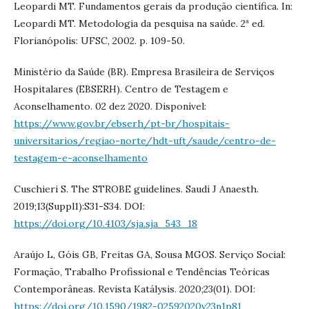
Leopardi MT. Fundamentos gerais da produção científica. In:
Leopardi MT. Metodologia da pesquisa na saúde. 2ª ed.
Florianópolis: UFSC, 2002. p. 109-50.
Ministério da Saúde (BR). Empresa Brasileira de Serviços
Hospitalares (EBSERH). Centro de Testagem e
Aconselhamento. 02 dez 2020. Disponível:
https://www.gov.br/ebserh/pt-br/hospitais-
universitarios/regiao-norte/hdt-uft/saude/centro-de-
testagem-e-aconselhamento
Cuschieri S. The STROBE guidelines. Saudi J Anaesth.
2019;13(Suppl1):S31-S34. DOI:
https://doi.org/10.4103/sja.sja_543_18
Araújo L, Góis GB, Freitas GA, Sousa MGOS. Serviço Social:
Formação, Trabalho Profissional e Tendências Teóricas
Contemporâneas. Revista Katálysis. 2020;23(01). DOI:
https://doi.org/10.1590/1982-02592020v23n1p81