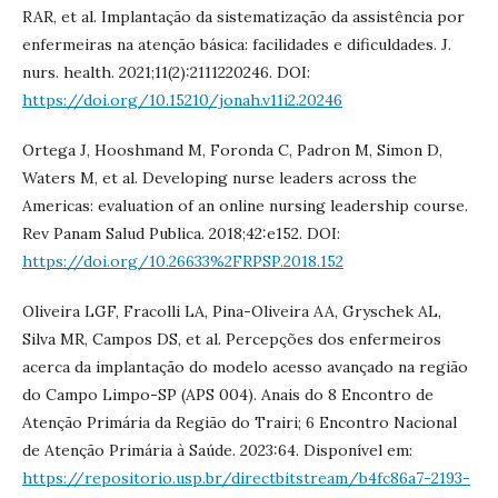
RAR, et al. Implantação da sistematização da assistência por
enfermeiras na atenção básica: facilidades e dificuldades. J.
nurs. health. 2021;11(2):2111220246. DOI:
https://doi.org/10.15210/jonah.v11i2.20246
Ortega J, Hooshmand M, Foronda C, Padron M, Simon D,
Waters M, et al. Developing nurse leaders across the
Americas: evaluation of an online nursing leadership course.
Rev Panam Salud Publica. 2018;42:e152. DOI:
https://doi.org/10.26633%2FRPSP.2018.152
Oliveira LGF, Fracolli LA, Pina-Oliveira AA, Gryschek AL,
Silva MR, Campos DS, et al. Percepções dos enfermeiros
acerca da implantação do modelo acesso avançado na região
do Campo Limpo-SP (APS 004). Anais do 8 Encontro de
Atenção Primária da Região do Trairi; 6 Encontro Nacional
de Atenção Primária à Saúde. 2023:64. Disponível em:
https://repositorio.usp.br/directbitstream/b4fc86a7-2193-