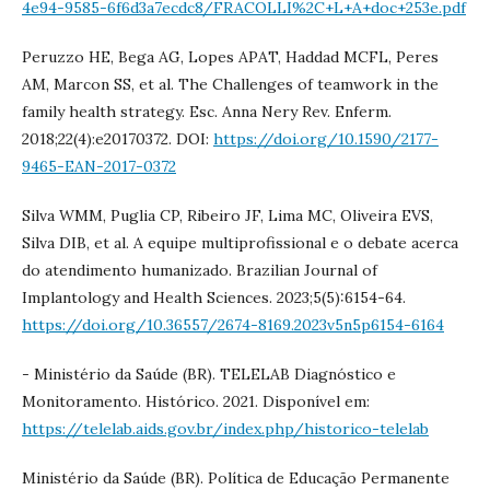
4e94-9585-6f6d3a7ecdc8/FRACOLLI%2C+L+A+doc+253e.pdf
Peruzzo HE, Bega AG, Lopes APAT, Haddad MCFL, Peres
AM, Marcon SS, et al. The Challenges of teamwork in the
family health strategy. Esc. Anna Nery Rev. Enferm.
2018;22(4):e20170372. DOI:
https://doi.org/10.1590/2177-
9465-EAN-2017-0372
Silva WMM, Puglia CP, Ribeiro JF, Lima MC, Oliveira EVS,
Silva DIB, et al. A equipe multiprofissional e o debate acerca
do atendimento humanizado. Brazilian Journal of
Implantology and Health Sciences. 2023;5(5):6154-64.
https://doi.org/10.36557/2674-8169.2023v5n5p6154-6164
- Ministério da Saúde (BR). TELELAB Diagnóstico e
Monitoramento. Histórico. 2021. Disponível em:
https://telelab.aids.gov.br/index.php/historico-telelab
Ministério da Saúde (BR). Política de Educação Permanente