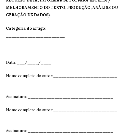
RECURSO DE IA, INFORMAR SE FOI PARA ESCRITA /
MELHORAMENTO DO TEXTO, PRODUÇÃO, ANÁLISE OU
GERAÇÃO DE DADOS).
Categoria do artigo
: ______________________________
______________________
Data: ___/____/____
Nome completo do autor:________________________
____________________
Assinatura: ______________________________
__
Nome completo do autor:________________________
_____________________
Assinatura: ______________________________
__