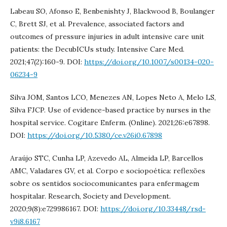
Labeau SO, Afonso E, Benbenishty J, Blackwood B, Boulanger
C, Brett SJ, et al. Prevalence, associated factors and
outcomes of pressure injuries in adult intensive care unit
patients: the DecubICUs study. Intensive Care Med.
2021;47(2):160-9. DOI:
https://doi.org/10.1007/s00134-020-
06234-9
Silva JOM, Santos LCO, Menezes AN, Lopes Neto A, Melo LS,
Silva FJCP. Use of evidence-based practice by nurses in the
hospital service. Cogitare Enferm. (Online). 2021;26:e67898.
DOI:
https://doi.org/10.5380/ce.v26i0.67898
Araújo STC, Cunha LP, Azevedo AL, Almeida LP, Barcellos
AMC, Valadares GV, et al. Corpo e sociopoética: reflexões
sobre os sentidos sociocomunicantes para enfermagem
hospitalar. Research, Society and Development.
2020;9(8):e729986167. DOI:
https://doi.org/10.33448/rsd-
v9i8.6167