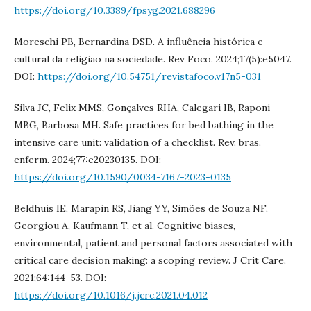
https://doi.org/10.3389/fpsyg.2021.688296
Moreschi PB, Bernardina DSD. A influência histórica e
cultural da religião na sociedade. Rev Foco. 2024;17(5):e5047.
DOI:
https://doi.org/10.54751/revistafoco.v17n5-031
Silva JC, Felix MMS, Gonçalves RHA, Calegari IB, Raponi
MBG, Barbosa MH. Safe practices for bed bathing in the
intensive care unit: validation of a checklist. Rev. bras.
enferm. 2024;77:e20230135. DOI:
https://doi.org/10.1590/0034-7167-2023-0135
Beldhuis IE, Marapin RS, Jiang YY, Simões de Souza NF,
Georgiou A, Kaufmann T, et al. Cognitive biases,
environmental, patient and personal factors associated with
critical care decision making: a scoping review. J Crit Care.
2021;64:144-53. DOI:
https://doi.org/10.1016/j.jcrc.2021.04.012