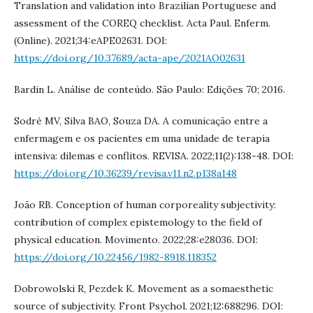
Translation and validation into Brazilian Portuguese and
assessment of the COREQ checklist. Acta Paul. Enferm.
(Online). 2021;34:eAPE02631. DOI:
https://doi.org/10.37689/acta-ape/2021AO02631
Bardin L. Análise de conteúdo. São Paulo: Edições 70; 2016.
Sodré MV, Silva BAO, Souza DA. A comunicação entre a
enfermagem e os pacientes em uma unidade de terapia
intensiva: dilemas e conflitos. REVISA. 2022;11(2):138-48. DOI:
https://doi.org/10.36239/revisa.v11.n2.p138a148
João RB. Conception of human corporeality subjectivity:
contribution of complex epistemology to the field of
physical education. Movimento. 2022;28:e28036. DOI:
https://doi.org/10.22456/1982-8918.118352
Dobrowolski R, Pezdek K. Movement as a somaesthetic
source of subjectivity. Front Psychol. 2021;12:688296. DOI: