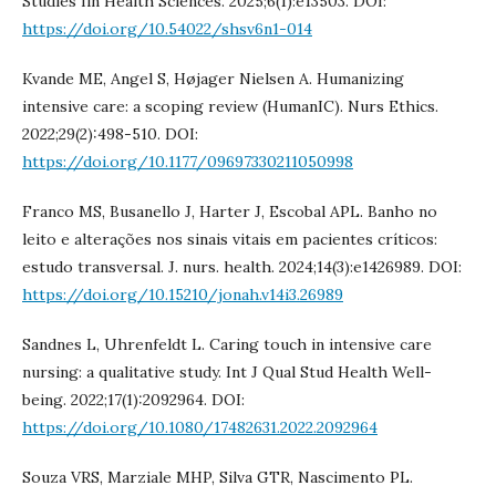
Studies Iin Health Sciences. 2025;6(1):e13503. DOI:
https://doi.org/10.54022/shsv6n1-014
Kvande ME, Angel S, Højager Nielsen A. Humanizing
intensive care: a scoping review (HumanIC). Nurs Ethics.
2022;29(2):498-510. DOI:
https://doi.org/10.1177/09697330211050998
Franco MS, Busanello J, Harter J, Escobal APL. Banho no
leito e alterações nos sinais vitais em pacientes críticos:
estudo transversal. J. nurs. health. 2024;14(3):e1426989. DOI:
https://doi.org/10.15210/jonah.v14i3.26989
Sandnes L, Uhrenfeldt L. Caring touch in intensive care
nursing: a qualitative study. Int J Qual Stud Health Well-
being. 2022;17(1):2092964. DOI:
https://doi.org/10.1080/17482631.2022.2092964
Souza VRS, Marziale MHP, Silva GTR, Nascimento PL.