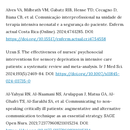
Alves VA, Milbrath VM, Gabatz RIB, Hense TD, Cecagno D,
Biana CB, et al. Comunicação interprofissional na unidade de
terapia intensiva neonatal e a segurança do paciente. Enferm.
actual Costa Rica (Online). 2024;47:61285. DOI:
https://doi.org/10.15517/enferm.actual.cr.i47.54558
Uzun S. The effectiveness of nurses’ psychosocial
interventions for sensory deprivation in intensive care
patients: a systematic review and meta-analysis. Ir J Med Sci.
2024;193(5):2469-84. DOI:
https://doi.org/10.1007/s11845-
024-03735-0
Al-Yahyai RN, Al-Naamani NS, Arulappan J, Matua GA, Al-
Ghafri TS, Al-Sarakhi SA, et al. Communicating to non-
speaking critically ill patients: augmentative and alternative
communication technique as an essential strategy. SAGE
Open Nurs. 2021;7:23779608211015234. DOI: