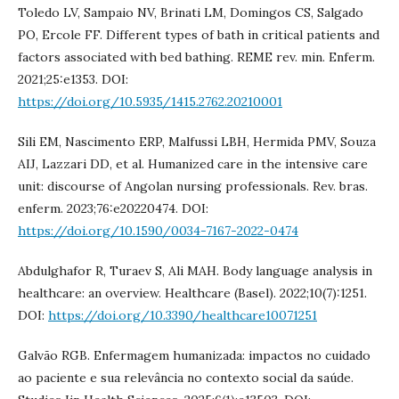
Toledo LV, Sampaio NV, Brinati LM, Domingos CS, Salgado
PO, Ercole FF. Different types of bath in critical patients and
factors associated with bed bathing. REME rev. min. Enferm.
2021;25:e1353. DOI:
https://doi.org/10.5935/1415.2762.20210001
Sili EM, Nascimento ERP, Malfussi LBH, Hermida PMV, Souza
AIJ, Lazzari DD, et al. Humanized care in the intensive care
unit: discourse of Angolan nursing professionals. Rev. bras.
enferm. 2023;76:e20220474. DOI:
https://doi.org/10.1590/0034-7167-2022-0474
Abdulghafor R, Turaev S, Ali MAH. Body language analysis in
healthcare: an overview. Healthcare (Basel). 2022;10(7):1251.
DOI:
https://doi.org/10.3390/healthcare10071251
Galvão RGB. Enfermagem humanizada: impactos no cuidado
ao paciente e sua relevância no contexto social da saúde.