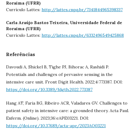
Roraima (UFRR)
Currículo Lattes:
http://lattes.cnpq.br/7341844965398337
Carla Araújo Bastos Teixeira,
Universidade Federal de
Roraima (UFRR)
Currículo Lattes:
http://lattes.cnpq.br/6332496549425868
Referências
Davoudi A, Shickel B, Tighe PJ, Bihorac A, Rashidi P.
Potentials and challenges of pervasive sensing in the
intensive care unit. Front Digit Health. 2022;4:773387. DOI:
https://doi.org/10.3389/fdgth.2022.773387
Hang AT, Faria BG, Ribeiro ACR, Valadares GV. Challenges to
patient safety in intensive care: a grounded theory. Acta Paul.
Enferm. (Online). 2023;36:eAPE03221. DOI:
https://doi.org/10.37689/acta-ape/2023AO03221