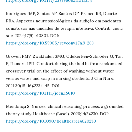
https://doi.org/10.1177/23779608211015234
Rodrigues IMP, Santos AF, Santos DF, Franco RR, Duarte
PRA. Aspectos neuropsicológicos da audição em pacientes
comatosos nas unidades de terapia intensiva. Contrib. cienc.
soc. 2024;17(9):e10801. DOI:
https://doi.org/10.55905/revconv.17n.9-263
Groven FMV, Zwakhalen SMG, Odekerken-Schröder G, Tan
F, Hamers JPH. Comfort during the bed bath: a randomised
crossover trial on the effect of washing without water
versus water and soap in nursing students. J Clin Nurs.
2021;30(15-16):2234-45. DOI:
https://doi.org/10.1111/jocn.15610
Mendonça S. Nurses’ clinical reasoning process: a grounded
theory study. Healthcare (Basel). 2026;14(2):230. DOI:
https://doi.org/10.3390/healthcare14020230