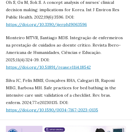
Oh S, Gu M, Sok S. A concept analysis of nurses’ clinical
decision making: implications for Korea. Int J Environ Res
Public Health. 2022;19(6):3596. DOI:
https://doi.org/10.3390/ijerph19063596
Monteiro MTVR, Santiago MDS. Integração de enfermeiros
na prestação de cuidados ao doente crítico. Revista Ibero-
Americana de Humanidades, Ciências e Educação.
2025;11(4):324-39. DOI:
https://doi.org/10.51891/rease.v11i4.18542
Silva JC, Felix MMS, Gonçalves RHA, Calegari IB, Raponi
MBG, Barbosa MH. Safe practices for bed bathing in the
intensive care unit: validation of a checklist. Rev. bras.
enferm. 2024;77:e20230135. DOI:
https://doi.org/10.1590/0034-7167-2023-0135