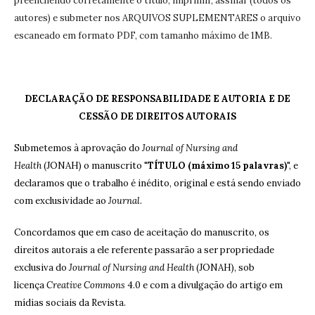
preenchendo corretamente o título, imprimir, assinar (todos os
autores) e submeter nos ARQUIVOS SUPLEMENTARES o arquivo
escaneado em formato PDF, com tamanho máximo de 1MB.
DECLARAÇÃO DE RESPONSABILIDADE E AUTORIA E DE
CESSÃO DE DIREITOS AUTORAIS
Submetemos à aprovação do
Journal of Nursing and
Health
(JONAH) o manuscrito "
TÍTULO (máximo 15 palavras)
", e
declaramos que o trabalho é inédito, original e está sendo enviado
com exclusividade ao
Journal
.
Concordamos que em caso de aceitação do manuscrito, os
direitos autorais a ele referente passarão a ser propriedade
exclusiva do
Journal of Nursing and Health
(JONAH), sob
licença
Creative Commons
4.0 e com a divulgação do artigo em
mídias sociais da Revista.