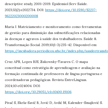
descriptive study, 2001-2019. Epidemiol Serv Saúde.
2023;32(2):e2022734. DOI:
https://doi.org/10.1590/S2237-
96222023000200008
Maria J. Matriciamento e monitoramento como ferramentas
de gestão para diminuição das subnotificações relacionadas
às doenças e agravos à saúde dos trabalhadores. Saúde &
Transformação Social. 2019;10(1-3):235-42. Disponível em:
https://incubadora.periodicos.ufsc.br/index.php/saudeetrans
Cruz APB, Lopes BJS, Zukowsky-Tavares C. O mapa
conceitual como estratégia de aprendizagem e avaliação na
formação continuada de professores de língua portuguesa e
coordenadoras pedagógicas. Revista EntreLínguas.
2024;10:e024004. DOI:
https://doi.org/10.29051/el.v10i00.19106
Pivač S, Skela-Savič B, Jović D, Avdić M, Kalender-Smajlović S.