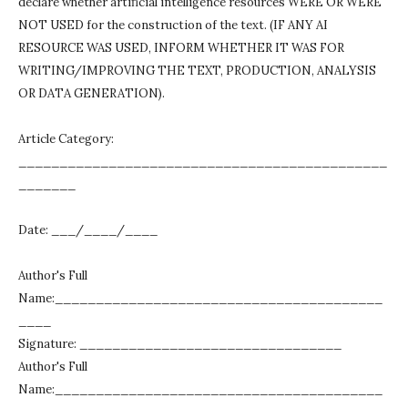
declare whether artificial intelligence resources WERE OR WERE
NOT USED for the construction of the text.
(IF ANY AI
RESOURCE WAS USED, INFORM WHETHER IT WAS FOR
WRITING/IMPROVING THE TEXT, PRODUCTION, ANALYSIS
OR DATA GENERATION).
Article Category:
_____________________________________________
_______
Date: ___/____/____
Author's Full
Name:________________________________________
____
Signature: ________________________________
Author's Full
Name:________________________________________