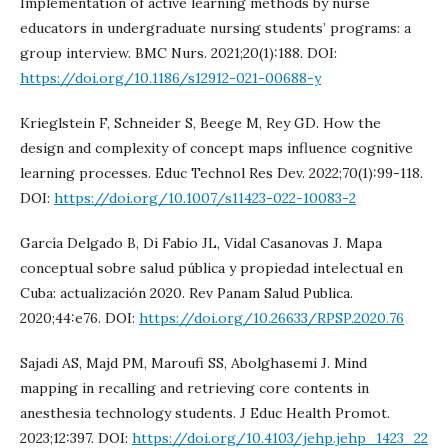
Implementation of active learning methods by nurse
educators in undergraduate nursing students’ programs: a
group interview. BMC Nurs. 2021;20(1):188. DOI:
https://doi.org/10.1186/s12912-021-00688-y
Krieglstein F, Schneider S, Beege M, Rey GD. How the
design and complexity of concept maps influence cognitive
learning processes. Educ Technol Res Dev. 2022;70(1):99-118.
DOI:
https://doi.org/10.1007/s11423-022-10083-2
García Delgado B, Di Fabio JL, Vidal Casanovas J. Mapa
conceptual sobre salud pública y propiedad intelectual en
Cuba: actualización 2020. Rev Panam Salud Publica.
2020;44:e76. DOI:
https://doi.org/10.26633/RPSP.2020.76
Sajadi AS, Majd PM, Maroufi SS, Abolghasemi J. Mind
mapping in recalling and retrieving core contents in
anesthesia technology students. J Educ Health Promot.
2023;12:397. DOI:
https://doi.org/10.4103/jehp.jehp_1423_22