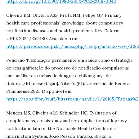
https://doi.org/10.1590/1980-265X-TCE-2018-0040
Oliveira RM, Oliveira ASS, Frota NM, Felipe GF. Primary
health care professionals' knowledge about compulsory
notification diseases and health problems. Rev. Enferm.
UFPI. 2024;13:e3180. Available from:
https://periodicos.ufpi.br/index.php/reufpi/article/view/318
Feliciano T. Educação permanente em saúde como estratégia
de ressignificação do processo de notificação compulsória:
uma análise das fichas de dengue e chikungunya de
Itaboraí/RJ [dissertação]. Niterói (RJ): Universidade Federal
Fluminense;2021. Disponível em:
https://app.uff.br/riuff/bitstream/handle/1/26165/Tatiana%20
Mendes MS, Oliveira ALS, Schindler HC. Evaluation of
completeness, consistency and non-duplication of leprosy
notification data on the Notifiable Health Conditions
Information System, João Pessoa, Paraíba, Brazil: a