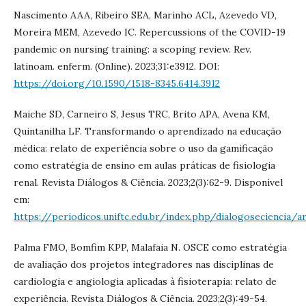
Nascimento AAA, Ribeiro SEA, Marinho ACL, Azevedo VD,
Moreira MEM, Azevedo IC. Repercussions of the COVID-19
pandemic on nursing training: a scoping review. Rev.
latinoam. enferm. (Online). 2023;31:e3912. DOI:
https://doi.org/10.1590/1518-8345.6414.3912
Maiche SD, Carneiro S, Jesus TRC, Brito APA, Avena KM,
Quintanilha LF. Transformando o aprendizado na educação
médica: relato de experiência sobre o uso da gamificação
como estratégia de ensino em aulas práticas de fisiologia
renal. Revista Diálogos & Ciência. 2023;2(3):62-9. Disponível
em:
https://periodicos.uniftc.edu.br/index.php/dialogoseciencia/a
Palma FMO, Bomfim KPP, Malafaia N. OSCE como estratégia
de avaliação dos projetos integradores nas disciplinas de
cardiologia e angiologia aplicadas à fisioterapia: relato de
experiência. Revista Diálogos & Ciência. 2023;2(3):49-54.