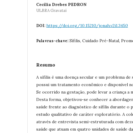
Cecília Drebes PEDRON
ULBRA Gravataí
https://doi.org/10.15210/jonah.v2i1.3450
DOI:
Sífilis, Cuidado Pré-Natal, Pro
Palavras-chave:
Resumo
A sífilis é uma doença secular e um problema de s
possui um tratamento econômico e disponível no
Se ocorrido na gestação, pode levar a criança a 
Desta forma, objetivou-se conhecer a abordagem
saúde frente ao diagnóstico de sífilis durante o 
estudo qualitativo de caráter exploratório. A co
através de entrevista semi-estruturada com deze
saúde que atuam em quatro unidades de saúde da 