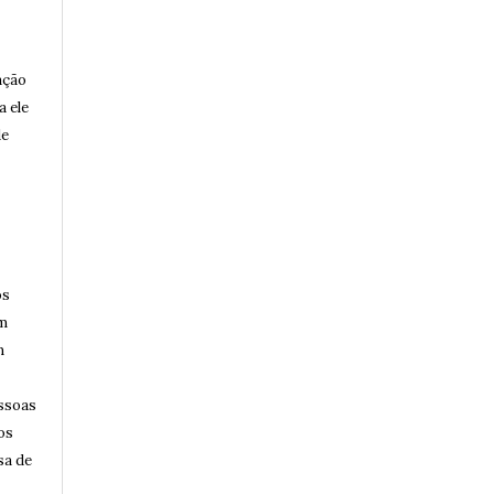
ação
a ele
de
os
am
m
essoas
os
sa de