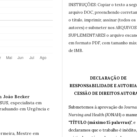
INSTRUÇÕES: Copiar o texto a seg
arquivo DOC, preenchendo correta
o título, imprimir, assinar (todos os
autores) e submeter nos ARQUIVOS
SUPLEMENTARES o arquivo escan
em formato PDF, com tamanho má
de 1MB.
DECLARAÇÃO DE
RESPONSABILIDADE E AUTORIA
CESSÃO DE DIREITOS AUTOR
m João Becker
SUS, especialista em
Submetemos à aprovação do
Journal
graduando em Urgência e
Nursing and Health
(JONAH) o manus
"
TÍTULO (máximo 15 palavras)
", e
declaramos que o trabalho é inédito,
ermeira, Mestre em