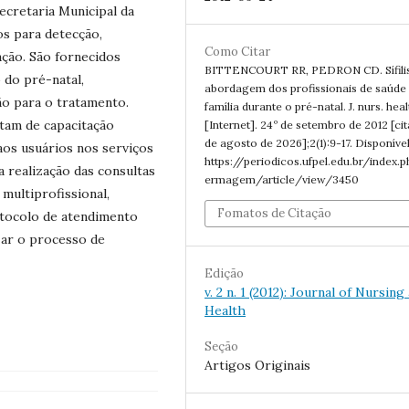
ecretaria Municipal da
os para detecção,
Como Citar
ação. São fornecidos
BITTENCOURT RR, PEDRON CD. Sífilis
 do pré-natal,
abordagem dos profissionais de saúde
ão para o tratamento.
família durante o pré-natal. J. nurs. heal
itam de capacitação
[Internet]. 24º de setembro de 2012 [ci
de agosto de 2026];2(1):9-17. Disponíve
os usuários nos serviços
https://periodicos.ufpel.edu.br/index.
a realização das consultas
ermagem/article/view/3450
 multiprofissional,
Fomatos de Citação
otocolo de atendimento
izar o processo de
Edição
v. 2 n. 1 (2012): Journal of Nursing
Health
Seção
Artigos Originais