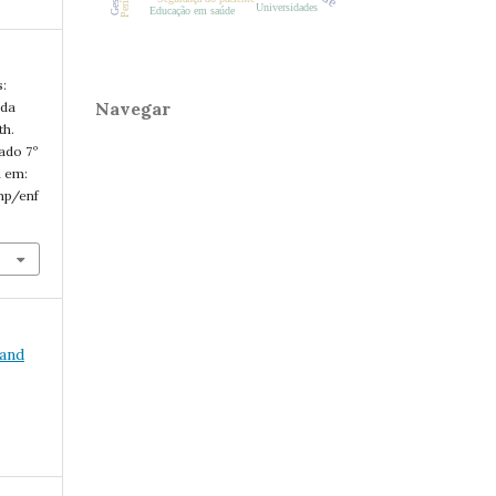
Universidades
Educação em saúde
:
Navegar
 da
th.
tado 7º
l em:
php/enf
 and