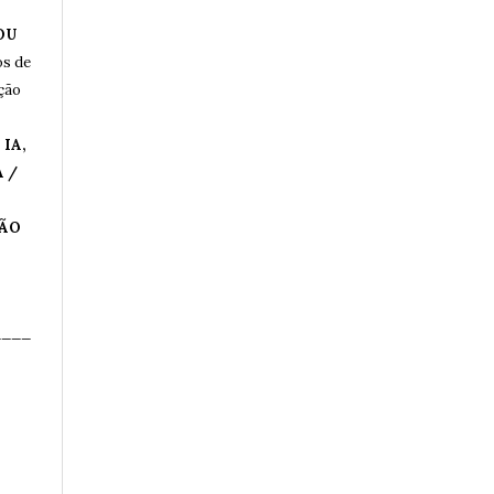
OU
os de
ução
IA,
 /
ÇÃO
____