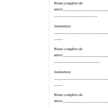
Nome completo do
autor:____________________
____________________
Assinatura:
________________________
__
__
Nome completo do
autor:____________________
_____________________
Assinatura:
________________________
__
__
Nome completo do
autor:____________________
_____________________