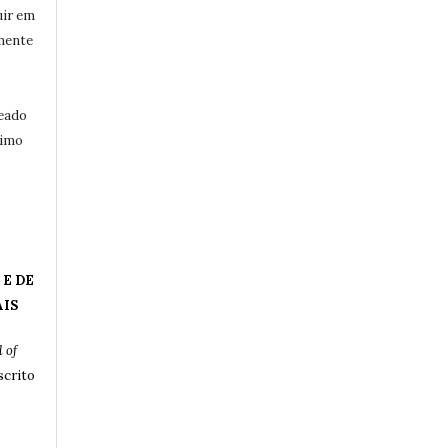
uir em
mente
eado
ximo
 E DE
AIS
 of
crito