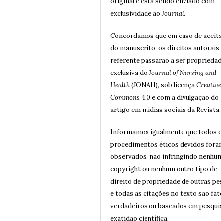
original e está sendo enviado com
exclusividade ao
Journal
.
Concordamos que em caso de aceit
do manuscrito, os direitos autorais 
referente passarão a ser proprieda
exclusiva do
Journal of Nursing and
Health
(JONAH), sob licença
Creative
Commons
4.0 e com a divulgação do
artigo em mídias sociais da Revista.
Informamos igualmente que todos 
procedimentos éticos devidos for
observados, não infringindo nenhu
copyright ou nenhum outro tipo de
direito de propriedade de outras p
e todas as citações no texto são fat
verdadeiros ou baseados em pesqui
exatidão científica.