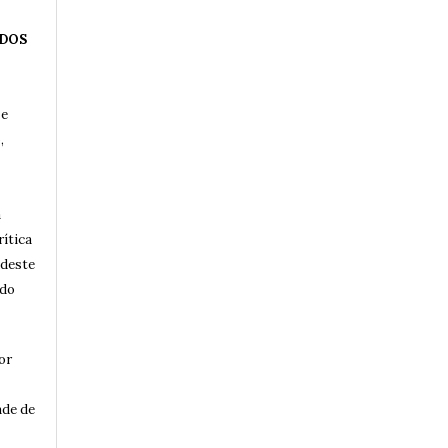
 DOS
 e
,
a
rítica
 deste
 do
or
ade de