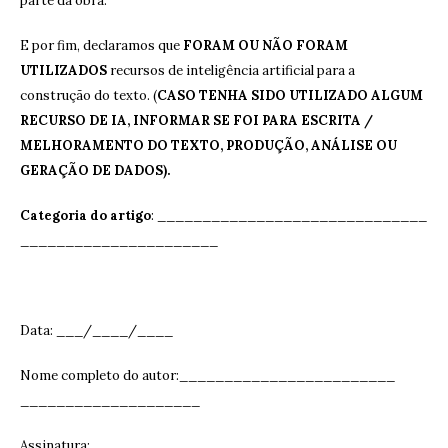
parte da obra.
E por fim, declaramos que
FORAM OU NÃO FORAM
UTILIZADOS
recursos de inteligência artificial para a
construção do texto. (
CASO TENHA SIDO UTILIZADO ALGUM
RECURSO DE IA, INFORMAR SE FOI PARA ESCRITA /
MELHORAMENTO DO TEXTO, PRODUÇÃO, ANÁLISE OU
GERAÇÃO DE DADOS).
Categoria do artigo
: ______________________________
______________________
Data: ___/____/____
Nome completo do autor:________________________
____________________
Assinatura: ______________________________
__