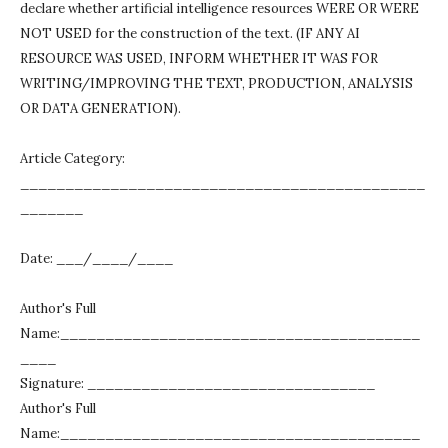
declare whether artificial intelligence resources WERE OR WERE
NOT USED for the construction of the text.
(IF ANY AI
RESOURCE WAS USED, INFORM WHETHER IT WAS FOR
WRITING/IMPROVING THE TEXT, PRODUCTION, ANALYSIS
OR DATA GENERATION).
Article Category:
_____________________________________________
_______
Date: ___/____/____
Author's Full
Name:________________________________________
____
Signature: ________________________________
Author's Full
Name:________________________________________