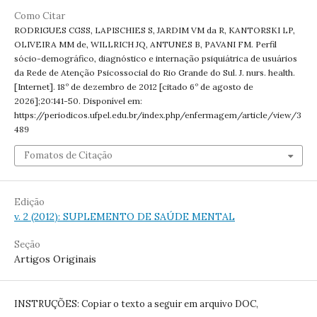
Como Citar
RODRIGUES CGSS, LAPISCHIES S, JARDIM VM da R, KANTORSKI LP,
OLIVEIRA MM de, WILLRICH JQ, ANTUNES B, PAVANI FM. Perfil
sócio-demográfico, diagnóstico e internação psiquiátrica de usuários
da Rede de Atenção Psicossocial do Rio Grande do Sul. J. nurs. health.
[Internet]. 18º de dezembro de 2012 [citado 6º de agosto de
2026];20:141-50. Disponível em:
https://periodicos.ufpel.edu.br/index.php/enfermagem/article/view/3
489
Fomatos de Citação
Edição
v. 2 (2012): SUPLEMENTO DE SAÚDE MENTAL
Seção
Artigos Originais
INSTRUÇÕES: Copiar o texto a seguir em arquivo DOC,