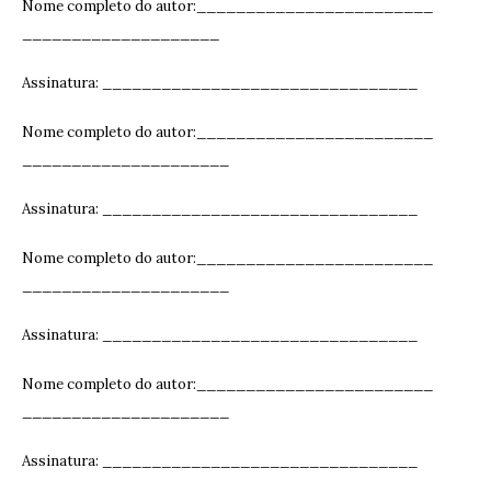
Nome completo do autor:________________________
____________________
Assinatura: ______________________________
__
Nome completo do autor:________________________
_____________________
Assinatura: ______________________________
__
Nome completo do autor:________________________
_____________________
Assinatura: ______________________________
__
Nome completo do autor:________________________
_____________________
Assinatura: ______________________________
__