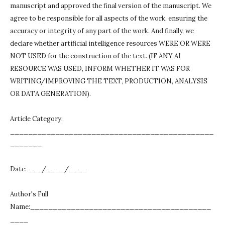
manuscript and approved the final version of the manuscript.
We
agree to be responsible for all aspects of the work, ensuring the
accuracy or integrity of any part of the work.
And finally, we
declare whether artificial intelligence resources WERE OR WERE
NOT USED for the construction of the text.
(IF ANY AI
RESOURCE WAS USED, INFORM WHETHER IT WAS FOR
WRITING/IMPROVING THE TEXT, PRODUCTION, ANALYSIS
OR DATA GENERATION).
Article Category:
_____________________________________________
_______
Date: ___/____/____
Author's Full
Name:________________________________________
____