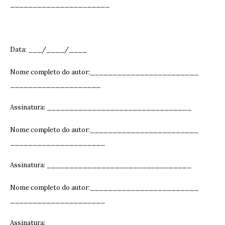
______________________
Data: ___/____/____
Nome completo do autor:________________________
____________________
Assinatura: ______________________________
__
Nome completo do autor:________________________
_____________________
Assinatura: ______________________________
__
Nome completo do autor:________________________
_____________________
Assinatura: ______________________________
__