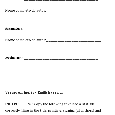
Nome completo do autor:________________________
_____________________
Assinatura: ______________________________
__
Nome completo do autor:________________________
_____________________
Assinatura: ______________________________
__
Versão em inglês - English version
INSTRUCTIONS: Copy the following text into a DOC file,
correctly filling in the title, printing, signing (all authors) and