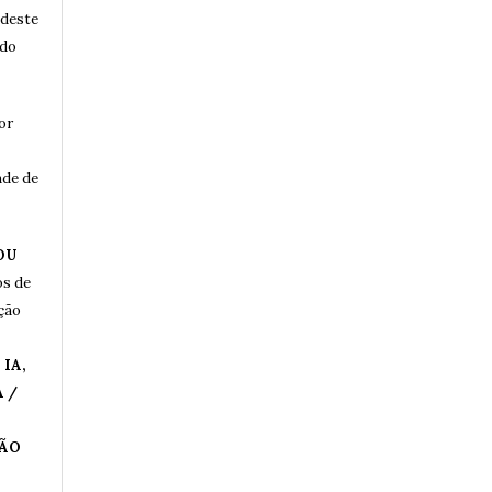
 deste
 do
or
ade de
OU
os de
ução
IA,
 /
ÇÃO