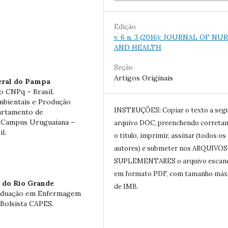
Edição
v. 6 n. 3 (2016): JOURNAL OF NU
AND HEALTH
Seção
Artigos Originais
eral do Pampa
 CNPq – Brasil.
mbientais e Produção
INSTRUÇÕES: Copiar o texto a seg
artamento de
 Campus Uruguaiana –
arquivo DOC, preenchendo correta
l.
o título, imprimir, assinar (todos os
autores) e submeter nos ARQUIVOS
SUPLEMENTARES o arquivo escan
em formato PDF, com tamanho má
 do Rio Grande
de 1MB.
aduação em Enfermagem
Bolsista CAPES.