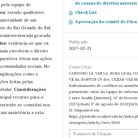
de cessão de direitos autorais
 pela equipe de
os:
estudo qualitativo
Check List
maternidade de um
Aprovação do comitê de ética
ste do Rio Grande do Sul.
 semiestruturada gravada
Publicado
dos:
evidencia-se que os
2017-02-21
nais envolvem o direito
uestões éticas nas ações
 comunidades sociais. No
Como Citar
CARDOSO LS, VAZ LA, ROSA LS da, C
implicações como o
VZ da, SANTOS CP dos, CEZAR-VAZ M
ões feitas pelas
Enfrentamento de conflitos na assistên
italar.
Considerações
parturiente: visão da equipe de enfer
ncipal recurso para o
J. nurs. health. [Internet]. 21º de feverei
2017 [citado 9º de agosto de 2026];6(3
turiente se constitui nos
13. Disponível em:
am assistência a esta.
https://periodicos.ufpel.edu.br/index.
ermagem/article/view/8013
Fomatos de Citação