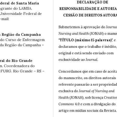
DECLARAÇÃO DE
deral de Santa Maria
egrante do LAMSA.
RESPONSABILIDADE E AUTORIA
niversidade Federal de
CESSÃO DE DIREITOS AUTOR
-mail:
Submetemos à aprovação do
Journal
Nursing and Health
(JONAH) o manus
a Região da Campanha
 do Curso de Enfermagem
"
TÍTULO (máximo 15 palavras)
", e
 da Região da Campanha –
declaramos que o trabalho é inédito,
original e está sendo enviado com
exclusividade ao
Journal
.
ral do Rio Grande
em. Coordenadora do
 FURG. Rio Grande – RS –
Concordamos que em caso de aceit
do manuscrito, os direitos autorais 
referente passarão a ser proprieda
exclusiva do
Journal of Nursing and
Health
(JONAH), sob licença
Creative
Commons
4.0 e com a divulgação do
artigo em mídias sociais da Revista.