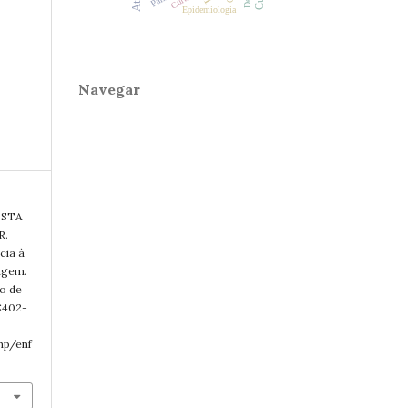
Epidemiologia
Navegar
OSTA
R.
cia à
magem.
ro de
):402-
php/enf