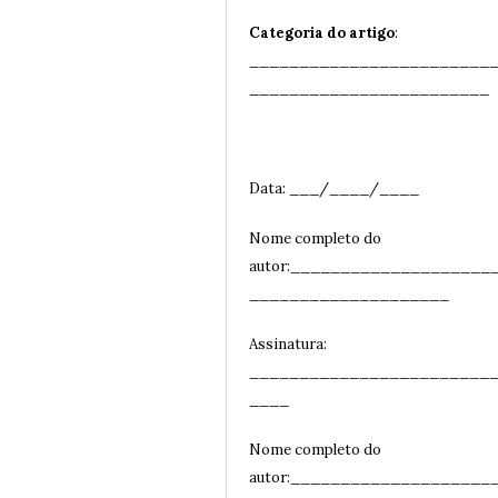
Categoria do artigo
:
________________________
__
______________________
Data: ___/____/____
Nome completo do
autor:____________________
____________________
Assinatura:
________________________
__
__
Nome completo do
autor:____________________