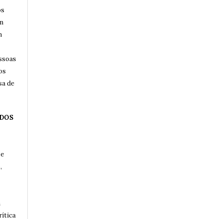
os
am
m
essoas
os
sa de
 DOS
 e
,
a
rítica