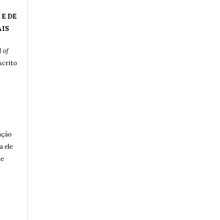
 E DE
AIS
 of
crito
ação
a ele
de