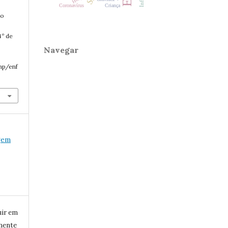
Coronavírus
Criança
io
4º de
Navegar
php/enf
agem
uir em
mente