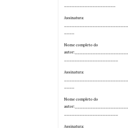
____________________
Assinatura:
________________________
__
__
Nome completo do
autor:____________________
_____________________
Assinatura:
________________________
__
__
Nome completo do
autor:____________________
_____________________
Assinatura: