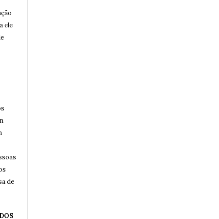
ação
a ele
de
os
am
m
essoas
os
sa de
 DOS