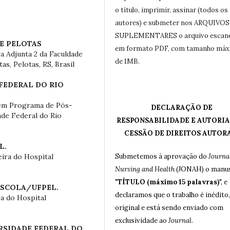
o título, imprimir, assinar (todos os
autores) e submeter nos ARQUIVOS
SUPLEMENTARES o arquivo escan
E PELOTAS
em formato PDF, com tamanho má
 Adjunta 2 da Faculdade
de 1MB.
s, Pelotas, RS, Brasil
FEDERAL DO RIO
em Programa de Pós-
DECLARAÇÃO DE
de Federal do Rio
RESPONSABILIDADE E AUTORIA
CESSÃO DE DIREITOS AUTOR
L.
Submetemos à aprovação do
Journal
ira do Hospital
Nursing and Health
(JONAH) o manus
"
TÍTULO (máximo 15 palavras)
", e
ESCOLA/UFPEL.
declaramos que o trabalho é inédito,
a do Hospital
original e está sendo enviado com
exclusividade ao
Journal
.
RSIDADE FEDERAL DO