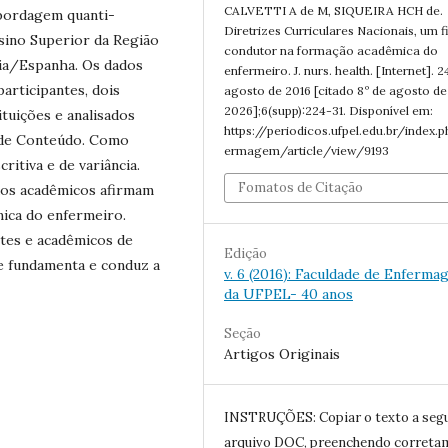
CALVETTI A de M, SIQUEIRA HCH de.
abordagem quanti-
Diretrizes Curriculares Nacionais, um f
nsino Superior da Região
condutor na formação acadêmica do
cia/Espanha. Os dados
enfermeiro. J. nurs. health. [Internet]. 2
articipantes, dois
agosto de 2016 [citado 8º de agosto de
2026];6(supp):224-31. Disponível em:
tuições e analisados
https://periodicos.ufpel.edu.br/index.
 de Conteúdo. Como
ermagem/article/view/9193
ritiva e de variância.
Fomatos de Citação
 dos acadêmicos afirmam
mica do enfermeiro.
ntes e acadêmicos de
Edição
ue fundamenta e conduz a
v. 6 (2016): Faculdade de Enferm
da UFPEL- 40 anos
Seção
Artigos Originais
INSTRUÇÕES: Copiar o texto a seg
arquivo DOC, preenchendo correta