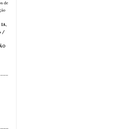
os de
ução
IA,
 /
ÇÃO
____
____