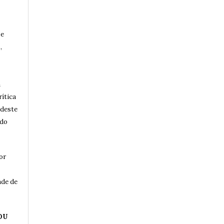
 e
,
a
rítica
 deste
 do
or
ade de
OU