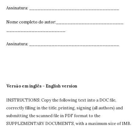
Assinatura: ______________________________
__
Nome completo do autor:________________________
_____________________
Assinatura: ______________________________
__
Versão em inglês - English version
INSTRUCTIONS: Copy the following text into a DOC file,
correctly filling in the title, printing, signing (all authors) and
submitting the scanned file in PDF format to the
SUPPLEMENTARY DOCUMENTS, with a maximum size of 1MB.