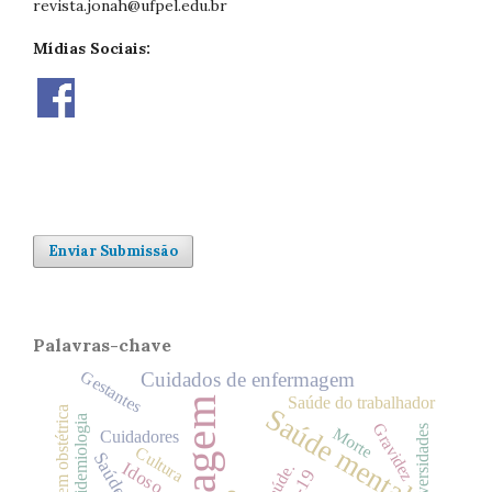
revista.jonah@ufpel.edu.br
Mídias Sociais:
Enviar Submissão
Palavras-chave
Gestantes
Cuidados de enfermagem
Saúde do trabalhador
Saúde mental
Enfermagem obstétrica
Epidemiologia
Gravidez
Universidades
Morte
Cuidadores
Cultura
Idoso
saúde.