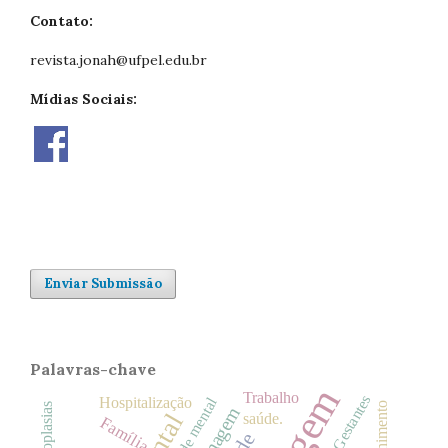
Contato:
revista.jonah@ufpel.edu.br
Mídias Sociais:
Enviar Submissão
Palavras-chave
Trabalho
Gestantes
Hospitalização
Acolhimento
Neoplasias
saúde.
Família