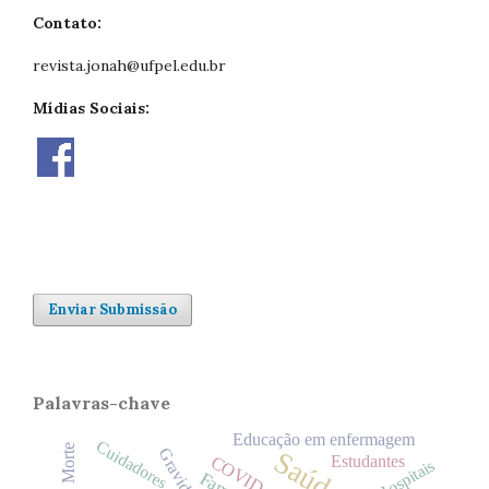
Contato:
revista.jonah@ufpel.edu.br
Mídias Sociais:
Enviar Submissão
Palavras-chave
Educação em enfermagem
Cuidadores
Morte
Gravidez
COVID-19
Estudantes
Hospitais