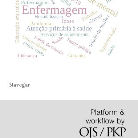
Saúde mental
Família
Enfermagem.
Educação em saúde
Enfermagem
Trabalho
Criança
Saúde da mulher
Hospitalização
Idoso
Pandemias
Atenção primária à saúde
Epidemiologia
Serviços de saúde mental
Universidades
Saúde da criança
Saúde
Saúde pública
Ouvir vozes
saúde.
Liderança
Gestantes
Navegar